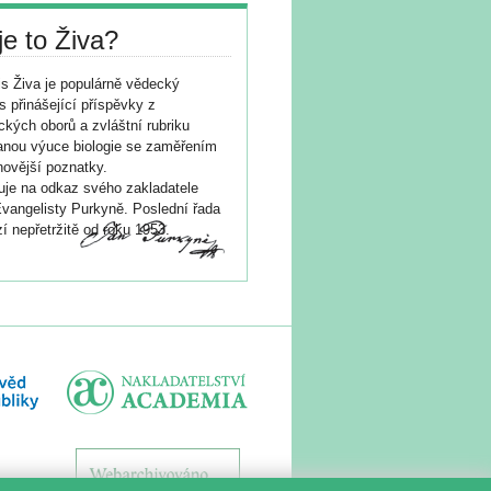
je to Živa?
s Živa je populárně vědecký
s přinášející příspěvky z
ických oborů a zvláštní rubriku
nou výuce biologie se zaměřením
novější poznatky.
je na odkaz svého zakladatele
vangelisty Purkyně. Poslední řada
í nepřetržitě od roku 1953.