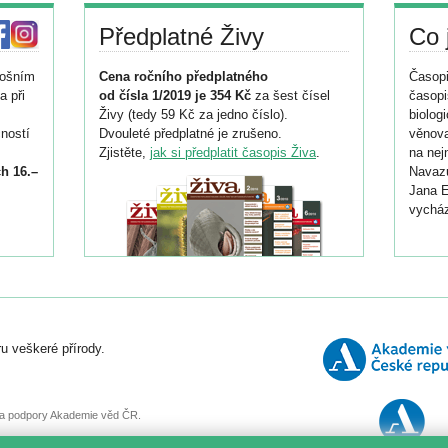
Předplatné Živy
Co 
tošním
Cena ročního předplatného
Časopi
a při
od čísla 1/2019 je 354 Kč
za šest čísel
časopi
Živy (tedy 59 Kč za jedno číslo).
biolog
ností
Dvouleté předplatné je zrušeno.
věnova
Zjistěte,
jak si předplatit časopis Živa
.
na nej
h 16.–
Navazu
Jana E
vycház
i
026/
ní
u veškeré přírody.
o
, za podpory Akademie věd ČR.