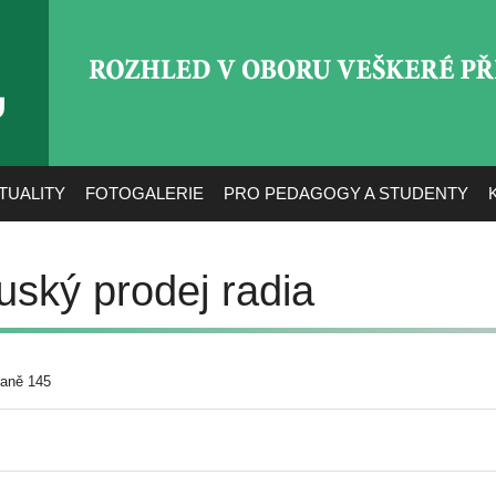
ROZHLED V OBORU VEŠ
TUALITY
FOTOGALERIE
PRO PEDAGOGY A STUDENTY
uský prodej radia
raně 145