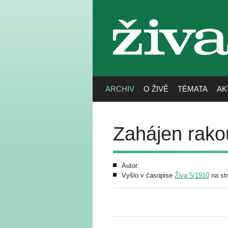
živa
ARCHIV
O ŽIVĚ
TÉMATA
AK
Zahájen rako
Autor:
Vyšlo v časopise
Živa 5/1910
na st