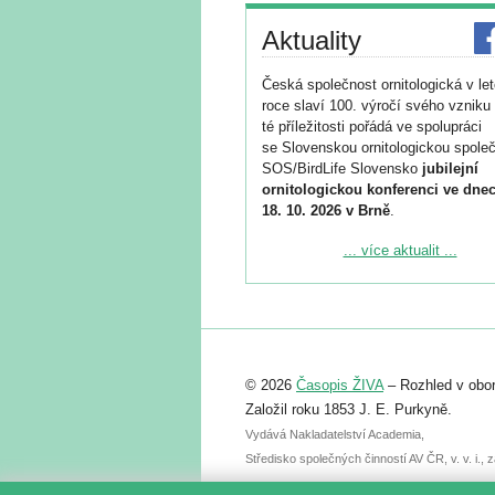
Aktuality
Česká společnost ornitologická v le
roce slaví 100. výročí svého vzniku 
té příležitosti pořádá ve spolupráci
se Slovenskou ornitologickou společ
SOS/BirdLife Slovensko
jubilejní
ornitologickou konferenci ve dnec
18. 10. 2026 v Brně
.
Podrobnější informace ke konferenc
... více aktualit ...
naleznete zde:
https://www.birdlife.cz/konference-2
Registrovat se můžete do 6. září.
Upozorňujeme, že termín pro odeslá
© 2026
Časopis ŽIVA
– Rozhled v obor
abstraktu přihlášené přednášky neb
posteru je už 30. června.
Založil roku 1853 J. E. Purkyně.
Vydává Nakladatelství Academia,
Středisko společných činností AV ČR, v. v. i.