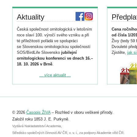
Aktuality
Předpla
Česká společnost ornitologická v letošním
Cena ročního
roce slaví 100. výročí svého vzniku a při
od čísla 1/20
té příležitosti pořádá ve spolupráci
Živy (tedy 59 
se Slovenskou ornitologickou společností
Dvouleté předp
SOS/BirdLife Slovensko
jubilejní
Zjistěte,
jak s
ornitologickou konferenci ve dnech 16.–
18. 10. 2026 v Brně
.
Podrobnější informace ke konferenci
... více aktualit ...
naleznete zde:
https://www.birdlife.cz/konference-2026/
Registrovat se můžete do 6. září.
Upozorňujeme, že termín pro odeslání
© 2026
Časopis ŽIVA
– Rozhled v oboru veškeré přírody.
abstraktu přihlášené přednášky nebo
posteru je už 30. června.
Založil roku 1853 J. E. Purkyně.
Vydává Nakladatelství Academia,
Středisko společných činností AV ČR, v. v. i., za podpory Akademie věd ČR.