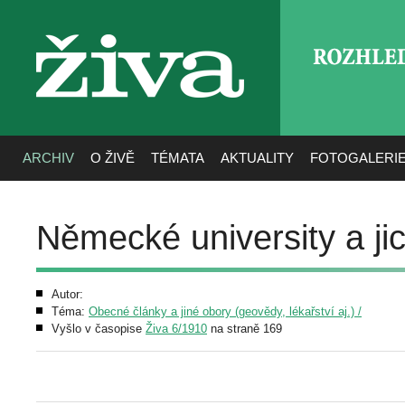
ROZHLE
živa
ARCHIV
O ŽIVĚ
TÉMATA
AKTUALITY
FOTOGALERI
Německé university a ji
Autor:
Téma:
Obecné články a jiné obory (geovědy, lékařství aj.) /
Vyšlo v časopise
Živa 6/1910
na straně 169