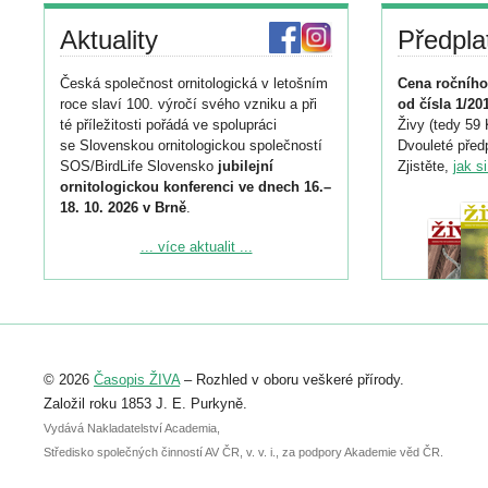
Aktuality
Předpla
Česká společnost ornitologická v letošním
Cena ročního
roce slaví 100. výročí svého vzniku a při
od čísla 1/20
té příležitosti pořádá ve spolupráci
Živy (tedy 59 
se Slovenskou ornitologickou společností
Dvouleté předp
SOS/BirdLife Slovensko
jubilejní
Zjistěte,
jak s
ornitologickou konferenci ve dnech 16.–
18. 10. 2026 v Brně
.
Podrobnější informace ke konferenci
... více aktualit ...
naleznete zde:
https://www.birdlife.cz/konference-2026/
Registrovat se můžete do 6. září.
Upozorňujeme, že termín pro odeslání
© 2026
Časopis ŽIVA
– Rozhled v oboru veškeré přírody.
abstraktu přihlášené přednášky nebo
posteru je už 30. června.
Založil roku 1853 J. E. Purkyně.
Vydává Nakladatelství Academia,
Středisko společných činností AV ČR, v. v. i., za podpory Akademie věd ČR.