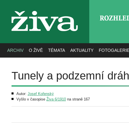
ROZHLE
živa
ARCHIV
O ŽIVĚ
TÉMATA
AKTUALITY
FOTOGALERI
Tunely a podzemní dráh
Autor:
Josef Kořenský
Vyšlo v časopise
Živa 6/1910
na straně 167