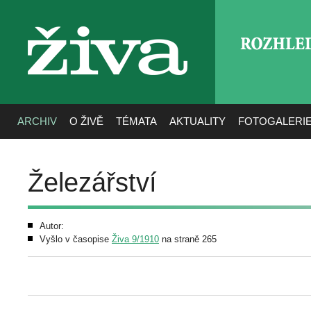
ROZHLE
živa
ARCHIV
O ŽIVĚ
TÉMATA
AKTUALITY
FOTOGALERI
Železářství
Autor:
Vyšlo v časopise
Živa 9/1910
na straně 265