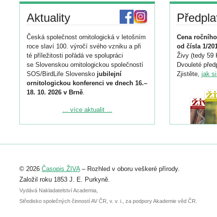
Aktuality
Předpla
Česká společnost ornitologická v letošním
Cena ročního
roce slaví 100. výročí svého vzniku a při
od čísla 1/20
té příležitosti pořádá ve spolupráci
Živy (tedy 59 
se Slovenskou ornitologickou společností
Dvouleté předp
SOS/BirdLife Slovensko
jubilejní
Zjistěte,
jak s
ornitologickou konferenci ve dnech 16.–
18. 10. 2026 v Brně
.
Podrobnější informace ke konferenci
... více aktualit ...
naleznete zde:
https://www.birdlife.cz/konference-2026/
Registrovat se můžete do 6. září.
Upozorňujeme, že termín pro odeslání
© 2026
Časopis ŽIVA
– Rozhled v oboru veškeré přírody.
abstraktu přihlášené přednášky nebo
posteru je už 30. června.
Založil roku 1853 J. E. Purkyně.
Vydává Nakladatelství Academia,
Středisko společných činností AV ČR, v. v. i., za podpory Akademie věd ČR.