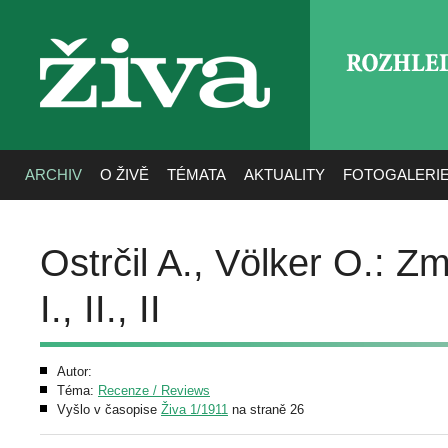
ROZHLE
živa
ARCHIV
O ŽIVĚ
TÉMATA
AKTUALITY
FOTOGALERI
Ostrčil A., Völker O.: Z
I., II., II
Autor:
Téma:
Recenze / Reviews
Vyšlo v časopise
Živa 1/1911
na straně 26