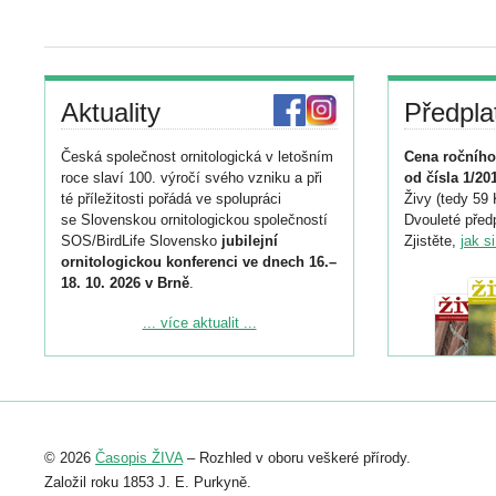
Aktuality
Předpla
Česká společnost ornitologická v letošním
Cena ročního
roce slaví 100. výročí svého vzniku a při
od čísla 1/20
té příležitosti pořádá ve spolupráci
Živy (tedy 59 
se Slovenskou ornitologickou společností
Dvouleté předp
SOS/BirdLife Slovensko
jubilejní
Zjistěte,
jak s
ornitologickou konferenci ve dnech 16.–
18. 10. 2026 v Brně
.
Podrobnější informace ke konferenci
... více aktualit ...
naleznete zde:
https://www.birdlife.cz/konference-2026/
Registrovat se můžete do 6. září.
Upozorňujeme, že termín pro odeslání
© 2026
Časopis ŽIVA
– Rozhled v oboru veškeré přírody.
abstraktu přihlášené přednášky nebo
posteru je už 30. června.
Založil roku 1853 J. E. Purkyně.