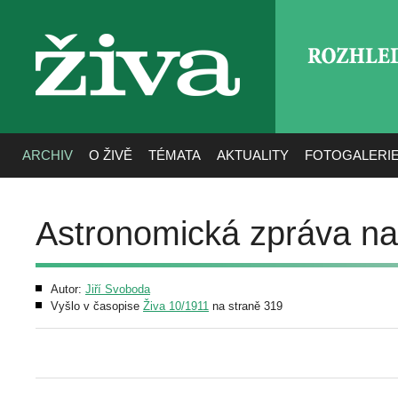
ROZHLE
živa
ARCHIV
O ŽIVĚ
TÉMATA
AKTUALITY
FOTOGALERI
Astronomická zpráva na
Autor:
Jiří Svoboda
Vyšlo v časopise
Živa 10/1911
na straně 319