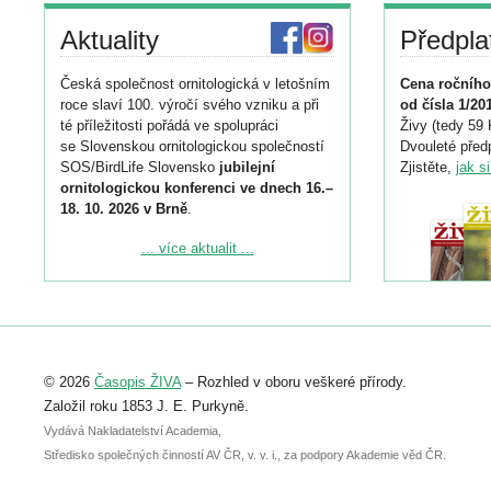
Aktuality
Předpla
Česká společnost ornitologická v letošním
Cena ročního
roce slaví 100. výročí svého vzniku a při
od čísla 1/20
té příležitosti pořádá ve spolupráci
Živy (tedy 59 
se Slovenskou ornitologickou společností
Dvouleté předp
SOS/BirdLife Slovensko
jubilejní
Zjistěte,
jak s
ornitologickou konferenci ve dnech 16.–
18. 10. 2026 v Brně
.
Podrobnější informace ke konferenci
... více aktualit ...
naleznete zde:
https://www.birdlife.cz/konference-2026/
Registrovat se můžete do 6. září.
Upozorňujeme, že termín pro odeslání
© 2026
Časopis ŽIVA
– Rozhled v oboru veškeré přírody.
abstraktu přihlášené přednášky nebo
posteru je už 30. června.
Založil roku 1853 J. E. Purkyně.
Vydává Nakladatelství Academia,
Středisko společných činností AV ČR, v. v. i., za podpory Akademie věd ČR.