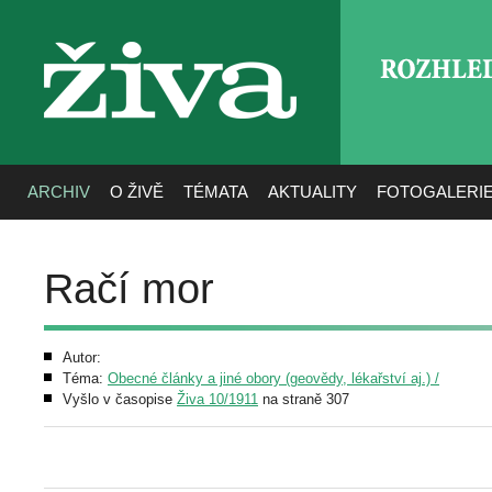
ROZHLE
živa
ARCHIV
O ŽIVĚ
TÉMATA
AKTUALITY
FOTOGALERI
Račí mor
Autor:
Téma:
Obecné články a jiné obory (geovědy, lékařství aj.) /
Vyšlo v časopise
Živa 10/1911
na straně 307