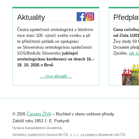
Aktuality
Předpla
Česká společnost ornitologická v letošním
Cena ročního
roce slaví 100. výročí svého vzniku a při
od čísla 1/20
té příležitosti pořádá ve spolupráci
Živy (tedy 59 
se Slovenskou ornitologickou společností
Dvouleté předp
SOS/BirdLife Slovensko
jubilejní
Zjistěte,
jak s
ornitologickou konferenci ve dnech 16.–
18. 10. 2026 v Brně
.
Podrobnější informace ke konferenci
... více aktualit ...
naleznete zde:
https://www.birdlife.cz/konference-2026/
Registrovat se můžete do 6. září.
Upozorňujeme, že termín pro odeslání
© 2026
Časopis ŽIVA
– Rozhled v oboru veškeré přírody.
abstraktu přihlášené přednášky nebo
posteru je už 30. června.
Založil roku 1853 J. E. Purkyně.
Vydává Nakladatelství Academia,
Středisko společných činností AV ČR, v. v. i., za podpory Akademie věd ČR.