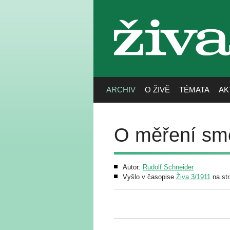
živa
ARCHIV
O ŽIVĚ
TÉMATA
AK
O měření smě
Autor:
Rudolf Schneider
Vyšlo v časopise
Živa 3/1911
na str