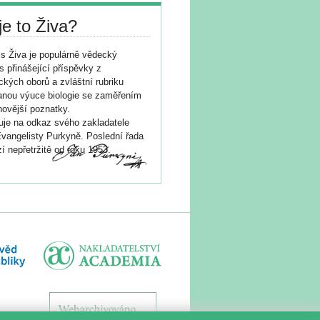
je to Živa?
s Živa je populárně vědecký
s přinášející příspěvky z
ických oborů a zvláštní rubriku
nou výuce biologie se zaměřením
novější poznatky.
je na odkaz svého zakladatele
vangelisty Purkyně. Poslední řada
í nepřetržitě od roku 1953.