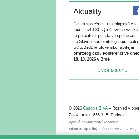
Aktuality
Česká společnost ornitologická v le
roce slaví 100. výročí svého vzniku 
té příležitosti pořádá ve spolupráci
se Slovenskou ornitologickou společ
SOS/BirdLife Slovensko
jubilejní
ornitologickou konferenci ve dnec
18. 10. 2026 v Brně
.
Podrobnější informace ke konferenc
... více aktualit ...
naleznete zde:
https://www.birdlife.cz/konference-2
Registrovat se můžete do 6. září.
Upozorňujeme, že termín pro odeslá
© 2026
Časopis ŽIVA
– Rozhled v obor
abstraktu přihlášené přednášky neb
posteru je už 30. června.
Založil roku 1853 J. E. Purkyně.
Vydává Nakladatelství Academia,
Středisko společných činností AV ČR, v. v. i.