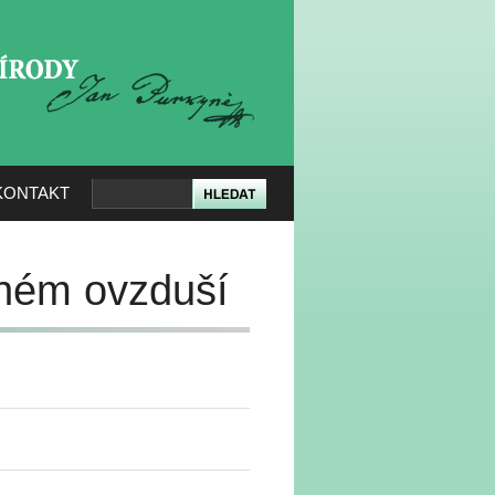
KERÉ PŘÍRODY
KONTAKT
lném ovzduší