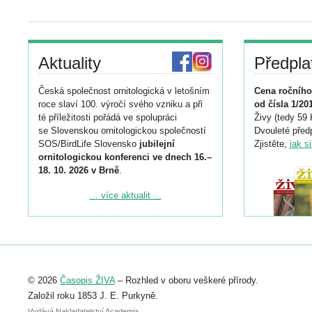
Aktuality
Předpla
Česká společnost ornitologická v letošním
Cena ročního
roce slaví 100. výročí svého vzniku a při
od čísla 1/20
té příležitosti pořádá ve spolupráci
Živy (tedy 59 
se Slovenskou ornitologickou společností
Dvouleté předp
SOS/BirdLife Slovensko
jubilejní
Zjistěte,
jak s
ornitologickou konferenci ve dnech 16.–
18. 10. 2026 v Brně
.
Podrobnější informace ke konferenci
... více aktualit ...
naleznete zde:
https://www.birdlife.cz/konference-2026/
Registrovat se můžete do 6. září.
Upozorňujeme, že termín pro odeslání
© 2026
Časopis ŽIVA
– Rozhled v oboru veškeré přírody.
abstraktu přihlášené přednášky nebo
posteru je už 30. června.
Založil roku 1853 J. E. Purkyně.
Vydává Nakladatelství Academia,