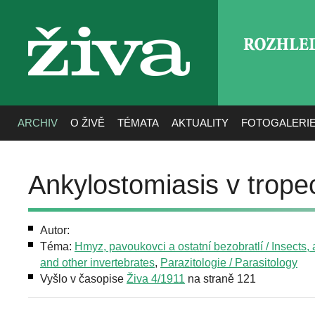
ROZHLE
živa
ARCHIV
O ŽIVĚ
TÉMATA
AKTUALITY
FOTOGALERI
Ankylostomiasis v trope
Autor:
Téma:
Hmyz, pavoukovci a ostatní bezobratlí / Insects,
and other invertebrates
,
Parazitologie / Parasitology
Vyšlo v časopise
Živa 4/1911
na straně 121