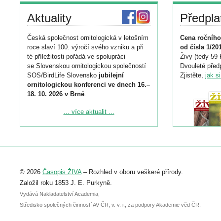
Aktuality
Předpla
Česká společnost ornitologická v letošním
Cena ročního
roce slaví 100. výročí svého vzniku a při
od čísla 1/20
té příležitosti pořádá ve spolupráci
Živy (tedy 59 
se Slovenskou ornitologickou společností
Dvouleté předp
SOS/BirdLife Slovensko
jubilejní
Zjistěte,
jak s
ornitologickou konferenci ve dnech 16.–
18. 10. 2026 v Brně
.
Podrobnější informace ke konferenci
... více aktualit ...
naleznete zde:
https://www.birdlife.cz/konference-2026/
Registrovat se můžete do 6. září.
Upozorňujeme, že termín pro odeslání
© 2026
Časopis ŽIVA
– Rozhled v oboru veškeré přírody.
abstraktu přihlášené přednášky nebo
posteru je už 30. června.
Založil roku 1853 J. E. Purkyně.
Vydává Nakladatelství Academia,
Středisko společných činností AV ČR, v. v. i., za podpory Akademie věd ČR.