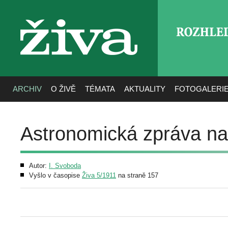
ROZHLE
živa
ARCHIV
O ŽIVĚ
TÉMATA
AKTUALITY
FOTOGALERI
Astronomická zpráva na
Autor:
I. Svoboda
Vyšlo v časopise
Živa 5/1911
na straně 157