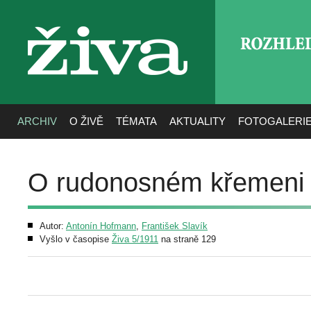
ROZHLE
živa
ARCHIV
O ŽIVĚ
TÉMATA
AKTUALITY
FOTOGALERI
O rudonosném křemeni
Autor:
Antonín Hofmann
,
František Slavík
Vyšlo v časopise
Živa 5/1911
na straně 129