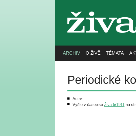
živa
ARCHIV
O ŽIVĚ
TÉMATA
AK
Periodické ko
Autor:
Vyšlo v časopise
Živa 5/1911
na st