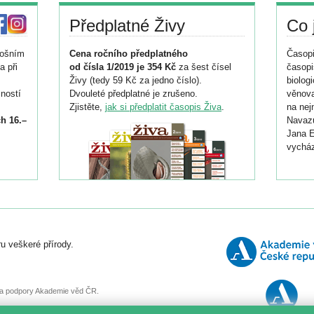
Předplatné Živy
Co 
tošním
Cena ročního předplatného
Časopi
a při
od čísla 1/2019 je 354 Kč
za šest čísel
časopi
Živy (tedy 59 Kč za jedno číslo).
biolog
ností
Dvouleté předplatné je zrušeno.
věnova
Zjistěte,
jak si předplatit časopis Živa
.
na nej
h 16.–
Navazu
Jana E
vycház
i
026/
ní
u veškeré přírody.
o
, za podpory Akademie věd ČR.