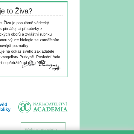
je to Živa?
s Živa je populárně vědecký
s přinášející příspěvky z
ických oborů a zvláštní rubriku
nou výuce biologie se zaměřením
novější poznatky.
je na odkaz svého zakladatele
vangelisty Purkyně. Poslední řada
í nepřetržitě od roku 1953.