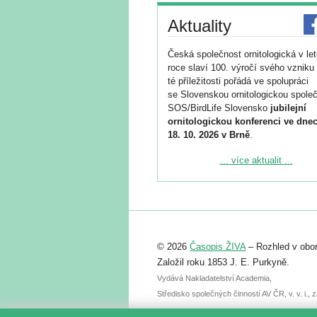
Aktuality
Česká společnost ornitologická v le
roce slaví 100. výročí svého vzniku 
té příležitosti pořádá ve spolupráci
se Slovenskou ornitologickou společ
SOS/BirdLife Slovensko
jubilejní
ornitologickou konferenci ve dnec
18. 10. 2026 v Brně
.
Podrobnější informace ke konferenc
... více aktualit ...
naleznete zde:
https://www.birdlife.cz/konference-2
Registrovat se můžete do 6. září.
Upozorňujeme, že termín pro odeslá
© 2026
Časopis ŽIVA
– Rozhled v obor
abstraktu přihlášené přednášky neb
posteru je už 30. června.
Založil roku 1853 J. E. Purkyně.
Vydává Nakladatelství Academia,
Středisko společných činností AV ČR, v. v. i.