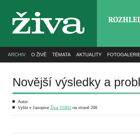
ROZHLE
živa
ARCHIV
O ŽIVĚ
TÉMATA
AKTUALITY
FOTOGALERI
Novější výsledky a pro
Autor:
Vyšlo v časopise
Živa 7/1911
na straně 208