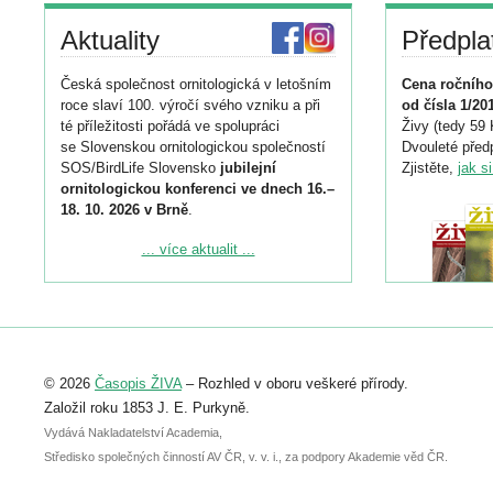
Aktuality
Předpla
Česká společnost ornitologická v letošním
Cena ročního
roce slaví 100. výročí svého vzniku a při
od čísla 1/20
té příležitosti pořádá ve spolupráci
Živy (tedy 59 
se Slovenskou ornitologickou společností
Dvouleté předp
SOS/BirdLife Slovensko
jubilejní
Zjistěte,
jak s
ornitologickou konferenci ve dnech 16.–
18. 10. 2026 v Brně
.
Podrobnější informace ke konferenci
... více aktualit ...
naleznete zde:
https://www.birdlife.cz/konference-2026/
Registrovat se můžete do 6. září.
Upozorňujeme, že termín pro odeslání
© 2026
Časopis ŽIVA
– Rozhled v oboru veškeré přírody.
abstraktu přihlášené přednášky nebo
posteru je už 30. června.
Založil roku 1853 J. E. Purkyně.
Vydává Nakladatelství Academia,
Středisko společných činností AV ČR, v. v. i., za podpory Akademie věd ČR.