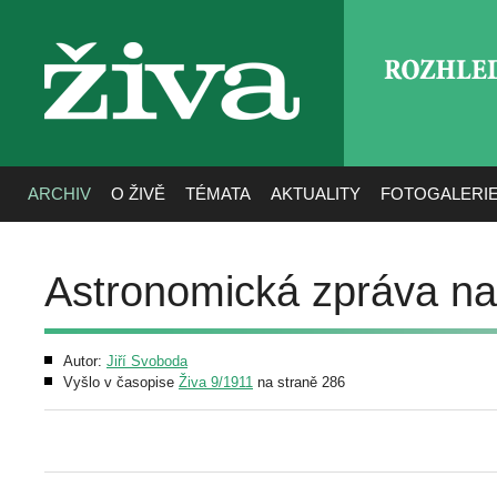
ROZHLE
živa
ARCHIV
O ŽIVĚ
TÉMATA
AKTUALITY
FOTOGALERI
Astronomická zpráva na 
Autor:
Jiří Svoboda
Vyšlo v časopise
Živa 9/1911
na straně 286