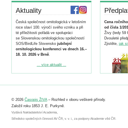
Aktuality
Předpla
Česká společnost ornitologická v letošním
Cena ročního
roce slaví 100. výročí svého vzniku a při
od čísla 1/20
té příležitosti pořádá ve spolupráci
Živy (tedy 59 
se Slovenskou ornitologickou společností
Dvouleté předp
SOS/BirdLife Slovensko
jubilejní
Zjistěte,
jak s
ornitologickou konferenci ve dnech 16.–
18. 10. 2026 v Brně
.
Podrobnější informace ke konferenci
... více aktualit ...
naleznete zde:
https://www.birdlife.cz/konference-2026/
Registrovat se můžete do 6. září.
Upozorňujeme, že termín pro odeslání
© 2026
Časopis ŽIVA
– Rozhled v oboru veškeré přírody.
abstraktu přihlášené přednášky nebo
posteru je už 30. června.
Založil roku 1853 J. E. Purkyně.
Vydává Nakladatelství Academia,
Středisko společných činností AV ČR, v. v. i., za podpory Akademie věd ČR.