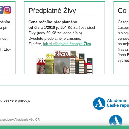
Předplatné Živy
Co 
tošním
Cena ročního předplatného
Časopi
a při
od čísla 1/2019 je 354 Kč
za šest čísel
časopi
Živy (tedy 59 Kč za jedno číslo).
biolog
ností
Dvouleté předplatné je zrušeno.
věnova
Zjistěte,
jak si předplatit časopis Živa
.
na nej
h 16.–
Navazu
Jana E
vycház
i
026/
ní
u veškeré přírody.
o
, za podpory Akademie věd ČR.