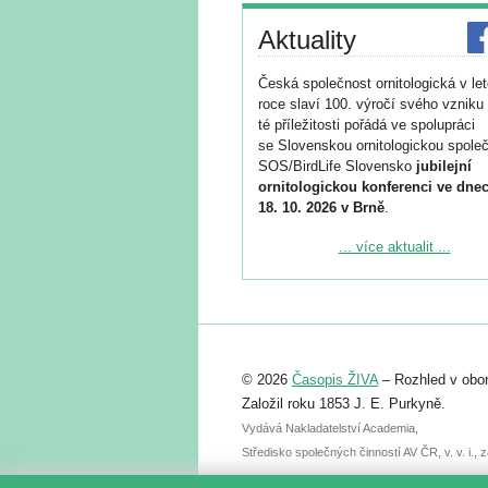
Aktuality
Česká společnost ornitologická v le
roce slaví 100. výročí svého vzniku 
té příležitosti pořádá ve spolupráci
se Slovenskou ornitologickou společ
SOS/BirdLife Slovensko
jubilejní
ornitologickou konferenci ve dnec
18. 10. 2026 v Brně
.
Podrobnější informace ke konferenc
... více aktualit ...
naleznete zde:
https://www.birdlife.cz/konference-2
Registrovat se můžete do 6. září.
Upozorňujeme, že termín pro odeslá
© 2026
Časopis ŽIVA
– Rozhled v obor
abstraktu přihlášené přednášky neb
posteru je už 30. června.
Založil roku 1853 J. E. Purkyně.
Vydává Nakladatelství Academia,
Středisko společných činností AV ČR, v. v. i.