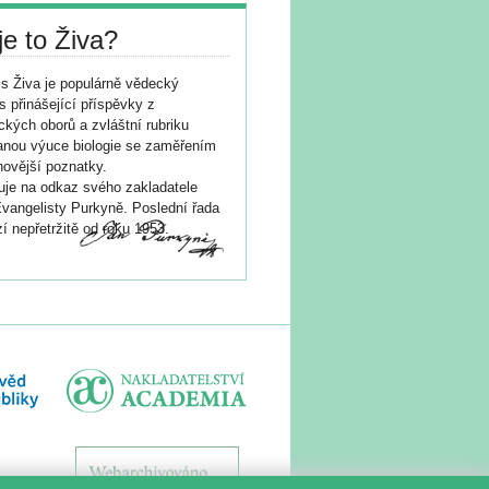
je to Živa?
s Živa je populárně vědecký
s přinášející příspěvky z
ických oborů a zvláštní rubriku
nou výuce biologie se zaměřením
novější poznatky.
je na odkaz svého zakladatele
vangelisty Purkyně. Poslední řada
í nepřetržitě od roku 1953.