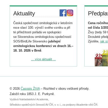
Aktuality
Předpla
Česká společnost ornitologická v letošním
Cena ročního
roce slaví 100. výročí svého vzniku a při
od čísla 1/20
té příležitosti pořádá ve spolupráci
Živy (tedy 59 
se Slovenskou ornitologickou společností
Dvouleté předp
SOS/BirdLife Slovensko
jubilejní
Zjistěte,
jak s
ornitologickou konferenci ve dnech 16.–
18. 10. 2026 v Brně
.
Podrobnější informace ke konferenci
... více aktualit ...
naleznete zde:
https://www.birdlife.cz/konference-2026/
Registrovat se můžete do 6. září.
Upozorňujeme, že termín pro odeslání
© 2026
Časopis ŽIVA
– Rozhled v oboru veškeré přírody.
abstraktu přihlášené přednášky nebo
posteru je už 30. června.
Založil roku 1853 J. E. Purkyně.
Vydává Nakladatelství Academia,
Středisko společných činností AV ČR, v. v. i., za podpory Akademie věd ČR.