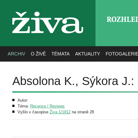
ROZHLE
živa
ARCHIV
O ŽIVĚ
TÉMATA
AKTUALITY
FOTOGALERI
Absolona K., Sýkora J.:
Autor:
Téma:
Recenze / Reviews
Vyšlo v časopise
Živa 1/1912
na straně 28