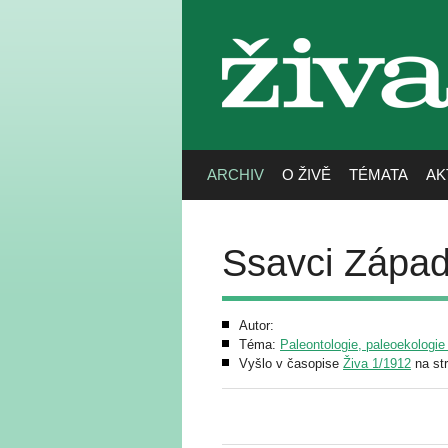
živa
ARCHIV
O ŽIVĚ
TÉMATA
AK
Ssavci Západ
Autor:
Téma:
Paleontologie, paleoekologie
Vyšlo v časopise
Živa 1/1912
na st