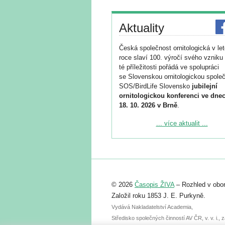
Aktuality
Česká společnost ornitologická v le
roce slaví 100. výročí svého vzniku 
té příležitosti pořádá ve spolupráci
se Slovenskou ornitologickou společ
SOS/BirdLife Slovensko
jubilejní
ornitologickou konferenci ve dnec
18. 10. 2026 v Brně
.
Podrobnější informace ke konferenc
... více aktualit ...
naleznete zde:
https://www.birdlife.cz/konference-2
Registrovat se můžete do 6. září.
Upozorňujeme, že termín pro odeslá
© 2026
Časopis ŽIVA
– Rozhled v obor
abstraktu přihlášené přednášky neb
posteru je už 30. června.
Založil roku 1853 J. E. Purkyně.
Vydává Nakladatelství Academia,
Středisko společných činností AV ČR, v. v. i.