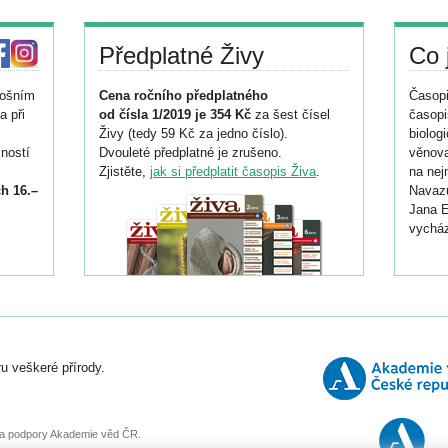
Předplatné Živy
Co 
tošním
Cena ročního předplatného
Časopi
a při
od čísla 1/2019 je 354 Kč
za šest čísel
časopi
Živy (tedy 59 Kč za jedno číslo).
biolog
ností
Dvouleté předplatné je zrušeno.
věnova
Zjistěte,
jak si předplatit časopis Živa
.
na nej
h 16.–
Navazu
Jana E
vycház
i
026/
ní
u veškeré přírody.
o
, za podpory Akademie věd ČR.