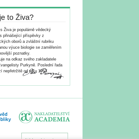
je to Živa?
s Živa je populárně vědecký
s přinášející příspěvky z
ických oborů a zvláštní rubriku
nou výuce biologie se zaměřením
novější poznatky.
je na odkaz svého zakladatele
vangelisty Purkyně. Poslední řada
í nepřetržitě od roku 1953.