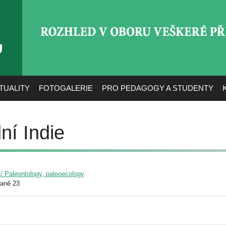
ROZHLED V OBORU VEŠ
TUALITY
FOTOGALERIE
PRO PEDAGOGY A STUDENTY
ní Indie
 / Paleontology, paleoecology
raně 23