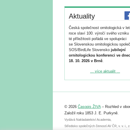
Aktuality
Česká společnost ornitologická v le
roce slaví 100. výročí svého vzniku 
té příležitosti pořádá ve spolupráci
se Slovenskou ornitologickou společ
SOS/BirdLife Slovensko
jubilejní
ornitologickou konferenci ve dnec
18. 10. 2026 v Brně
.
Podrobnější informace ke konferenc
... více aktualit ...
naleznete zde:
https://www.birdlife.cz/konference-2
Registrovat se můžete do 6. září.
Upozorňujeme, že termín pro odeslá
© 2026
Časopis ŽIVA
– Rozhled v obor
abstraktu přihlášené přednášky neb
posteru je už 30. června.
Založil roku 1853 J. E. Purkyně.
Vydává Nakladatelství Academia,
Středisko společných činností AV ČR, v. v. i.