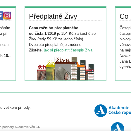
Předplatné Živy
Co 
tošním
Cena ročního předplatného
Časopi
a při
od čísla 1/2019 je 354 Kč
za šest čísel
časopi
Živy (tedy 59 Kč za jedno číslo).
biolog
ností
Dvouleté předplatné je zrušeno.
věnova
Zjistěte,
jak si předplatit časopis Živa
.
na nej
h 16.–
Navazu
Jana E
vycház
i
026/
ní
u veškeré přírody.
o
, za podpory Akademie věd ČR.