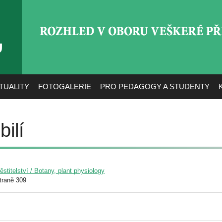
ROZHLED V OBORU VEŠ
TUALITY
FOTOGALERIE
PRO PEDAGOGY A STUDENTY
ilí
pěstitelství / Botany, plant physiology
traně 309