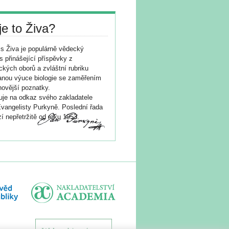
je to Živa?
s Živa je populárně vědecký
s přinášející příspěvky z
ických oborů a zvláštní rubriku
nou výuce biologie se zaměřením
novější poznatky.
je na odkaz svého zakladatele
vangelisty Purkyně. Poslední řada
í nepřetržitě od roku 1953.