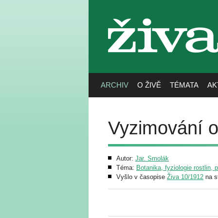
živa
ARCHIV
O ŽIVĚ
TÉMATA
AK
Vyzimování ob
Autor:
Jar. Smolák
Téma:
Botanika, fyziologie rostlin, 
Vyšlo v časopise
Živa 10/1912
na s