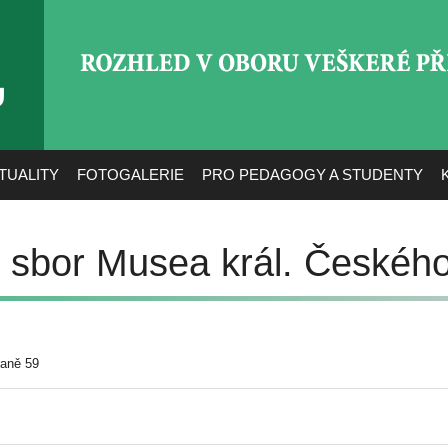
ROZHLED V OBORU VEŠ
TUALITY
FOTOGALERIE
PRO PEDAGOGY A STUDENTY
 sbor Musea král. Českéh
raně 59