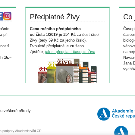
Předplatné Živy
Co 
tošním
Cena ročního předplatného
Časopi
a při
od čísla 1/2019 je 354 Kč
za šest čísel
časopi
Živy (tedy 59 Kč za jedno číslo).
biolog
ností
Dvouleté předplatné je zrušeno.
věnova
Zjistěte,
jak si předplatit časopis Živa
.
na nej
h 16.–
Navazu
Jana E
vycház
i
026/
ní
u veškeré přírody.
o
, za podpory Akademie věd ČR.