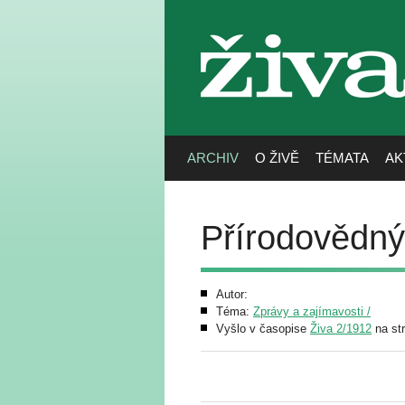
živa
ARCHIV
O ŽIVĚ
TÉMATA
AK
Přírodovědný
Autor:
Téma:
Zprávy a zajímavosti /
Vyšlo v časopise
Živa 2/1912
na st