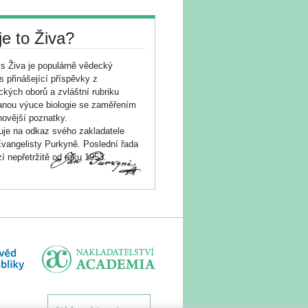
je to Živa?
s Živa je populárně vědecký
s přinášející příspěvky z
ických oborů a zvláštní rubriku
nou výuce biologie se zaměřením
novější poznatky.
je na odkaz svého zakladatele
vangelisty Purkyně. Poslední řada
í nepřetržitě od roku 1953.