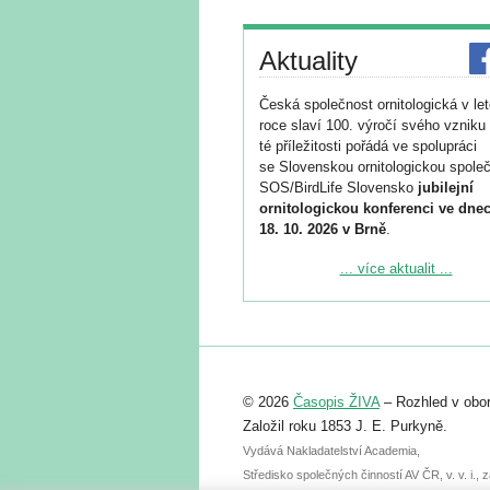
Aktuality
Česká společnost ornitologická v le
roce slaví 100. výročí svého vzniku 
té příležitosti pořádá ve spolupráci
se Slovenskou ornitologickou společ
SOS/BirdLife Slovensko
jubilejní
ornitologickou konferenci ve dnec
18. 10. 2026 v Brně
.
Podrobnější informace ke konferenc
... více aktualit ...
naleznete zde:
https://www.birdlife.cz/konference-2
Registrovat se můžete do 6. září.
Upozorňujeme, že termín pro odeslá
© 2026
Časopis ŽIVA
– Rozhled v obor
abstraktu přihlášené přednášky neb
posteru je už 30. června.
Založil roku 1853 J. E. Purkyně.
Vydává Nakladatelství Academia,
Středisko společných činností AV ČR, v. v. i.