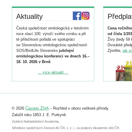
Aktuality
Předpla
Česká společnost ornitologická v letošním
Cena ročního
roce slaví 100. výročí svého vzniku a při
od čísla 1/20
té příležitosti pořádá ve spolupráci
Živy (tedy 59 
se Slovenskou ornitologickou společností
Dvouleté předp
SOS/BirdLife Slovensko
jubilejní
Zjistěte,
jak s
ornitologickou konferenci ve dnech 16.–
18. 10. 2026 v Brně
.
Podrobnější informace ke konferenci
... více aktualit ...
naleznete zde:
https://www.birdlife.cz/konference-2026/
Registrovat se můžete do 6. září.
Upozorňujeme, že termín pro odeslání
© 2026
Časopis ŽIVA
– Rozhled v oboru veškeré přírody.
abstraktu přihlášené přednášky nebo
posteru je už 30. června.
Založil roku 1853 J. E. Purkyně.
Vydává Nakladatelství Academia,
Středisko společných činností AV ČR, v. v. i., za podpory Akademie věd ČR.