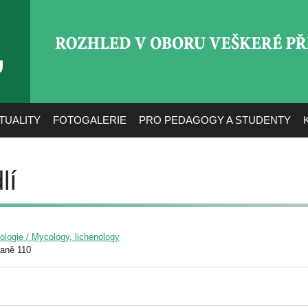
ROZHLED V OBORU VEŠ
TUALITY
FOTOGALERIE
PRO PEDAGOGY A STUDENTY
lí
yologie / Mycology, lichenology
raně 110