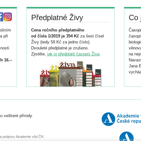
Předplatné Živy
Co 
tošním
Cena ročního předplatného
Časopi
a při
od čísla 1/2019 je 354 Kč
za šest čísel
časopi
Živy (tedy 59 Kč za jedno číslo).
biolog
ností
Dvouleté předplatné je zrušeno.
věnova
Zjistěte,
jak si předplatit časopis Živa
.
na nej
h 16.–
Navazu
Jana E
vycház
i
026/
ní
u veškeré přírody.
o
, za podpory Akademie věd ČR.