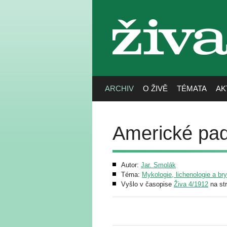
živa
ARCHIV
O ŽIVĚ
TÉMATA
AK
Americké pad
Autor:
Jar. Smolák
Téma:
Mykologie, lichenologie a br
Vyšlo v časopise
Živa 4/1912
na st