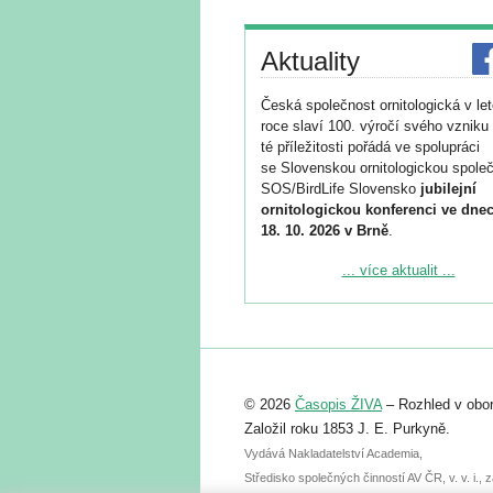
Aktuality
Česká společnost ornitologická v le
roce slaví 100. výročí svého vzniku 
té příležitosti pořádá ve spolupráci
se Slovenskou ornitologickou společ
SOS/BirdLife Slovensko
jubilejní
ornitologickou konferenci ve dnec
18. 10. 2026 v Brně
.
Podrobnější informace ke konferenc
... více aktualit ...
naleznete zde:
https://www.birdlife.cz/konference-2
Registrovat se můžete do 6. září.
Upozorňujeme, že termín pro odeslá
© 2026
Časopis ŽIVA
– Rozhled v obor
abstraktu přihlášené přednášky neb
posteru je už 30. června.
Založil roku 1853 J. E. Purkyně.
Vydává Nakladatelství Academia,
Středisko společných činností AV ČR, v. v. i.