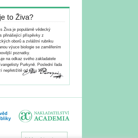
je to Živa?
s Živa je populárně vědecký
s přinášející příspěvky z
ických oborů a zvláštní rubriku
nou výuce biologie se zaměřením
novější poznatky.
je na odkaz svého zakladatele
vangelisty Purkyně. Poslední řada
í nepřetržitě od roku 1953.