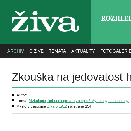
ROZHLE
živa
ARCHIV
O ŽIVĚ
TÉMATA
AKTUALITY
FOTOGALERI
Zkouška na jedovatost 
Autor:
Téma:
Mykologie, lichenologie a bryologie / Mycology, lichenology
Vyšlo v časopise
Živa 5/1912
na straně 154