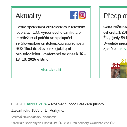
Aktuality
Předpla
Česká společnost ornitologická v letošním
Cena ročního
roce slaví 100. výročí svého vzniku a při
od čísla 1/20
té příležitosti pořádá ve spolupráci
Živy (tedy 59 
se Slovenskou ornitologickou společností
Dvouleté předp
SOS/BirdLife Slovensko
jubilejní
Zjistěte,
jak s
ornitologickou konferenci ve dnech 16.–
18. 10. 2026 v Brně
.
Podrobnější informace ke konferenci
... více aktualit ...
naleznete zde:
https://www.birdlife.cz/konference-2026/
Registrovat se můžete do 6. září.
Upozorňujeme, že termín pro odeslání
© 2026
Časopis ŽIVA
– Rozhled v oboru veškeré přírody.
abstraktu přihlášené přednášky nebo
posteru je už 30. června.
Založil roku 1853 J. E. Purkyně.
Vydává Nakladatelství Academia,
Středisko společných činností AV ČR, v. v. i., za podpory Akademie věd ČR.