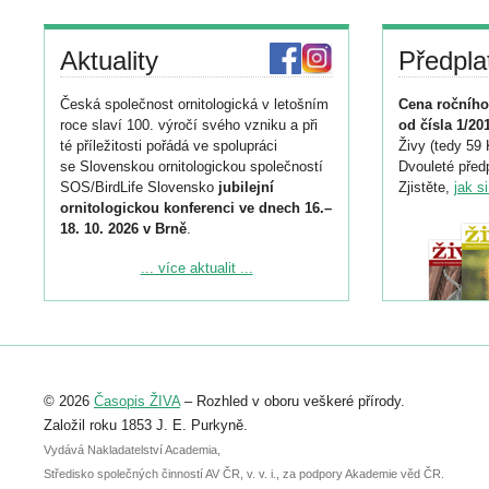
Aktuality
Předpla
Česká společnost ornitologická v letošním
Cena ročního
roce slaví 100. výročí svého vzniku a při
od čísla 1/20
té příležitosti pořádá ve spolupráci
Živy (tedy 59 
se Slovenskou ornitologickou společností
Dvouleté předp
SOS/BirdLife Slovensko
jubilejní
Zjistěte,
jak s
ornitologickou konferenci ve dnech 16.–
18. 10. 2026 v Brně
.
Podrobnější informace ke konferenci
... více aktualit ...
naleznete zde:
https://www.birdlife.cz/konference-2026/
Registrovat se můžete do 6. září.
Upozorňujeme, že termín pro odeslání
© 2026
Časopis ŽIVA
– Rozhled v oboru veškeré přírody.
abstraktu přihlášené přednášky nebo
posteru je už 30. června.
Založil roku 1853 J. E. Purkyně.
Vydává Nakladatelství Academia,
Středisko společných činností AV ČR, v. v. i., za podpory Akademie věd ČR.