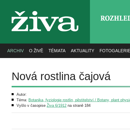
ROZHLE
živa
ARCHIV
O ŽIVĚ
TÉMATA
AKTUALITY
FOTOGALERI
Nová rostlina čajová
Autor:
Téma:
Botanika, fyziologie rostlin, pěstitelství / Botany, plant phys
Vyšlo v časopise
Živa 6/1912
na straně 184