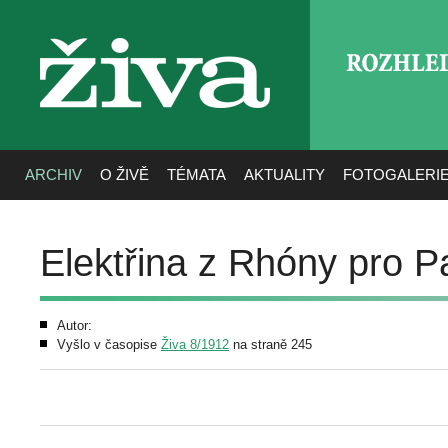
ROZHLE
živa
ARCHIV
O ŽIVĚ
TÉMATA
AKTUALITY
FOTOGALERI
Elektřina z Rhóny pro P
Autor:
Vyšlo v časopise
Živa 8/1912
na straně 245