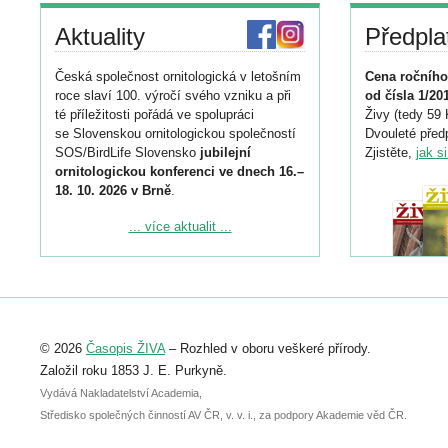
Aktuality
Předpla
Česká společnost ornitologická v letošním
Cena ročního
roce slaví 100. výročí svého vzniku a při
od čísla 1/20
té příležitosti pořádá ve spolupráci
Živy (tedy 59 
se Slovenskou ornitologickou společností
Dvouleté předp
SOS/BirdLife Slovensko
jubilejní
Zjistěte,
jak s
ornitologickou konferenci ve dnech 16.–
18. 10. 2026 v Brně
.
Podrobnější informace ke konferenci
... více aktualit ...
naleznete zde:
https://www.birdlife.cz/konference-2026/
Registrovat se můžete do 6. září.
Upozorňujeme, že termín pro odeslání
© 2026
Časopis ŽIVA
– Rozhled v oboru veškeré přírody.
abstraktu přihlášené přednášky nebo
posteru je už 30. června.
Založil roku 1853 J. E. Purkyně.
Vydává Nakladatelství Academia,
Středisko společných činností AV ČR, v. v. i., za podpory Akademie věd ČR.