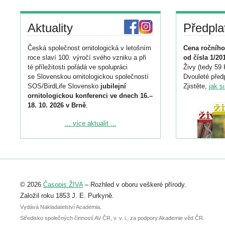
Aktuality
Předpla
Česká společnost ornitologická v letošním
Cena ročního
roce slaví 100. výročí svého vzniku a při
od čísla 1/20
té příležitosti pořádá ve spolupráci
Živy (tedy 59 
se Slovenskou ornitologickou společností
Dvouleté předp
SOS/BirdLife Slovensko
jubilejní
Zjistěte,
jak s
ornitologickou konferenci ve dnech 16.–
18. 10. 2026 v Brně
.
Podrobnější informace ke konferenci
... více aktualit ...
naleznete zde:
https://www.birdlife.cz/konference-2026/
Registrovat se můžete do 6. září.
Upozorňujeme, že termín pro odeslání
© 2026
Časopis ŽIVA
– Rozhled v oboru veškeré přírody.
abstraktu přihlášené přednášky nebo
posteru je už 30. června.
Založil roku 1853 J. E. Purkyně.
Vydává Nakladatelství Academia,
Středisko společných činností AV ČR, v. v. i., za podpory Akademie věd ČR.