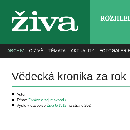
ROZHLE
živa
ARCHIV
O ŽIVĚ
TÉMATA
AKTUALITY
FOTOGALERI
Vědecká kronika za rok
Autor:
Téma:
Zprávy a zajímavosti /
Vyšlo v časopise
Živa 8/1912
na straně 252