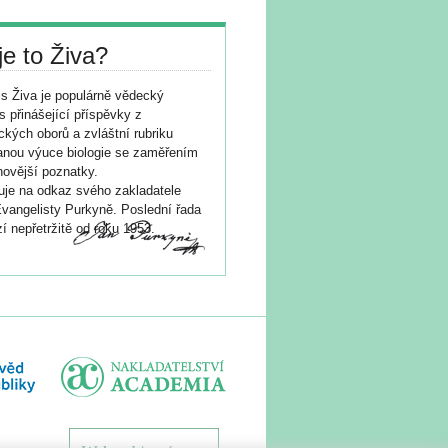
je to Živa?
s Živa je populárně vědecký
s přinášející příspěvky z
ických oborů a zvláštní rubriku
nou výuce biologie se zaměřením
novější poznatky.
je na odkaz svého zakladatele
vangelisty Purkyně. Poslední řada
í nepřetržitě od roku 1953.