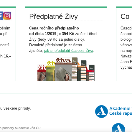
Předplatné Živy
Co 
tošním
Cena ročního předplatného
Časopi
a při
od čísla 1/2019 je 354 Kč
za šest čísel
časopi
Živy (tedy 59 Kč za jedno číslo).
biolog
ností
Dvouleté předplatné je zrušeno.
věnova
Zjistěte,
jak si předplatit časopis Živa
.
na nej
h 16.–
Navazu
Jana E
vycház
i
026/
ní
u veškeré přírody.
o
, za podpory Akademie věd ČR.