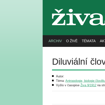
živa
ARCHIV
O ŽIVĚ
TÉMATA
AK
Diluviální čl
Autor:
Téma:
Antropologie, biologie člověk
Vyšlo v časopise
Živa 9/1912
na st