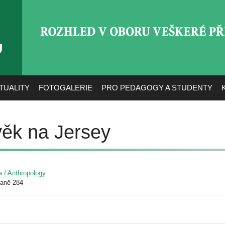
ROZHLED V OBORU VEŠ
TUALITY
FOTOGALERIE
PRO PEDAGOGY A STUDENTY
ověk na Jersey
a / Anthropology
raně 284