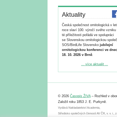
Aktuality
Česká společnost ornitologická v le
roce slaví 100. výročí svého vzniku 
té příležitosti pořádá ve spolupráci
se Slovenskou ornitologickou společ
SOS/BirdLife Slovensko
jubilejní
ornitologickou konferenci ve dnec
18. 10. 2026 v Brně
.
Podrobnější informace ke konferenc
... více aktualit ...
naleznete zde:
https://www.birdlife.cz/konference-2
Registrovat se můžete do 6. září.
Upozorňujeme, že termín pro odeslá
© 2026
Časopis ŽIVA
– Rozhled v obor
abstraktu přihlášené přednášky neb
posteru je už 30. června.
Založil roku 1853 J. E. Purkyně.
Vydává Nakladatelství Academia,
Středisko společných činností AV ČR, v. v. i.