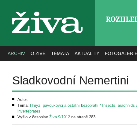
ROZHLE
živa
ARCHIV
O ŽIVĚ
TÉMATA
AKTUALITY
FOTOGALERI
Sladkovodní Nemertini
Autor:
Téma:
Hmyz, pavoukovci a ostatní bezobratlí / Insects, arachnids 
invertebrates
Vyšlo v časopise
Živa 9/1912
na straně 283