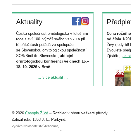
Aktuality
Předpla
Česká společnost ornitologická v letošním
Cena ročního
roce slaví 100. výročí svého vzniku a při
od čísla 1/20
té příležitosti pořádá ve spolupráci
Živy (tedy 59 
se Slovenskou ornitologickou společností
Dvouleté předp
SOS/BirdLife Slovensko
jubilejní
Zjistěte,
jak s
ornitologickou konferenci ve dnech 16.–
18. 10. 2026 v Brně
.
Podrobnější informace ke konferenci
... více aktualit ...
naleznete zde:
https://www.birdlife.cz/konference-2026/
Registrovat se můžete do 6. září.
Upozorňujeme, že termín pro odeslání
© 2026
Časopis ŽIVA
– Rozhled v oboru veškeré přírody.
abstraktu přihlášené přednášky nebo
posteru je už 30. června.
Založil roku 1853 J. E. Purkyně.
Vydává Nakladatelství Academia,