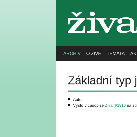
živa
ARCHIV
O ŽIVĚ
TÉMATA
AK
Základní typ
Autor:
Vyšlo v časopise
Živa 4/1913
na st