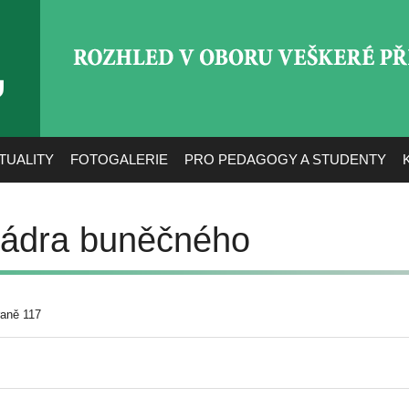
ROZHLED V OBORU VEŠ
TUALITY
FOTOGALERIE
PRO PEDAGOGY A STUDENTY
 jádra buněčného
raně 117