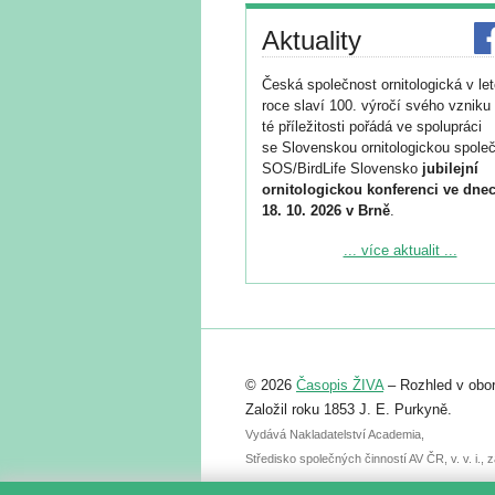
Aktuality
Česká společnost ornitologická v le
roce slaví 100. výročí svého vzniku 
té příležitosti pořádá ve spolupráci
se Slovenskou ornitologickou společ
SOS/BirdLife Slovensko
jubilejní
ornitologickou konferenci ve dnec
18. 10. 2026 v Brně
.
Podrobnější informace ke konferenc
... více aktualit ...
naleznete zde:
https://www.birdlife.cz/konference-2
Registrovat se můžete do 6. září.
Upozorňujeme, že termín pro odeslá
© 2026
Časopis ŽIVA
– Rozhled v obor
abstraktu přihlášené přednášky neb
posteru je už 30. června.
Založil roku 1853 J. E. Purkyně.
Vydává Nakladatelství Academia,
Středisko společných činností AV ČR, v. v. i.