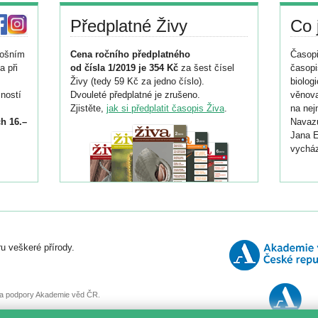
Předplatné Živy
Co 
tošním
Cena ročního předplatného
Časopi
a při
od čísla 1/2019 je 354 Kč
za šest čísel
časopi
Živy (tedy 59 Kč za jedno číslo).
biolog
ností
Dvouleté předplatné je zrušeno.
věnova
Zjistěte,
jak si předplatit časopis Živa
.
na nej
h 16.–
Navazu
Jana E
vycház
i
026/
ní
u veškeré přírody.
o
, za podpory Akademie věd ČR.