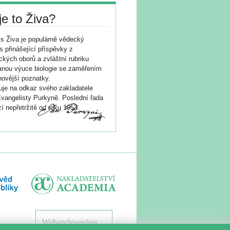
je to Živa?
s Živa je populárně vědecký
s přinášející příspěvky z
ických oborů a zvláštní rubriku
nou výuce biologie se zaměřením
novější poznatky.
je na odkaz svého zakladatele
vangelisty Purkyně. Poslední řada
í nepřetržitě od roku 1953.