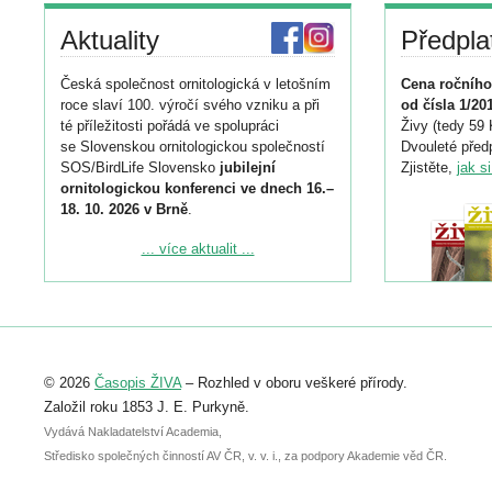
Aktuality
Předpla
Česká společnost ornitologická v letošním
Cena ročního
roce slaví 100. výročí svého vzniku a při
od čísla 1/20
té příležitosti pořádá ve spolupráci
Živy (tedy 59 
se Slovenskou ornitologickou společností
Dvouleté předp
SOS/BirdLife Slovensko
jubilejní
Zjistěte,
jak s
ornitologickou konferenci ve dnech 16.–
18. 10. 2026 v Brně
.
Podrobnější informace ke konferenci
... více aktualit ...
naleznete zde:
https://www.birdlife.cz/konference-2026/
Registrovat se můžete do 6. září.
Upozorňujeme, že termín pro odeslání
© 2026
Časopis ŽIVA
– Rozhled v oboru veškeré přírody.
abstraktu přihlášené přednášky nebo
posteru je už 30. června.
Založil roku 1853 J. E. Purkyně.
Vydává Nakladatelství Academia,
Středisko společných činností AV ČR, v. v. i., za podpory Akademie věd ČR.