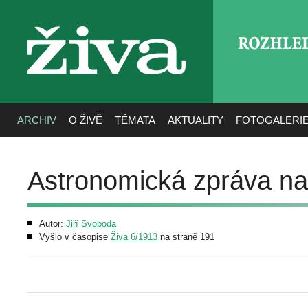
ROZHLE
živa
ARCHIV
O ŽIVĚ
TÉMATA
AKTUALITY
FOTOGALERI
Astronomická zpráva na
Autor:
Jiří Svoboda
Vyšlo v časopise
Živa 6/1913
na straně 191