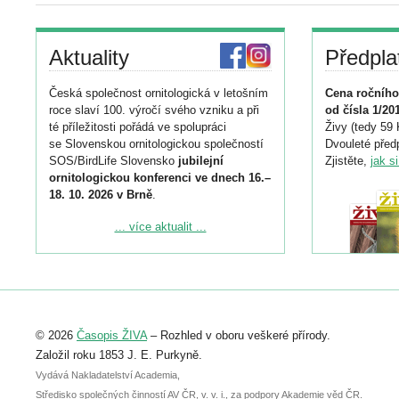
Aktuality
Předpla
Česká společnost ornitologická v letošním
Cena ročního
roce slaví 100. výročí svého vzniku a při
od čísla 1/20
té příležitosti pořádá ve spolupráci
Živy (tedy 59 
se Slovenskou ornitologickou společností
Dvouleté předp
SOS/BirdLife Slovensko
jubilejní
Zjistěte,
jak s
ornitologickou konferenci ve dnech 16.–
18. 10. 2026 v Brně
.
Podrobnější informace ke konferenci
... více aktualit ...
naleznete zde:
https://www.birdlife.cz/konference-2026/
Registrovat se můžete do 6. září.
Upozorňujeme, že termín pro odeslání
© 2026
Časopis ŽIVA
– Rozhled v oboru veškeré přírody.
abstraktu přihlášené přednášky nebo
posteru je už 30. června.
Založil roku 1853 J. E. Purkyně.
Vydává Nakladatelství Academia,
Středisko společných činností AV ČR, v. v. i., za podpory Akademie věd ČR.