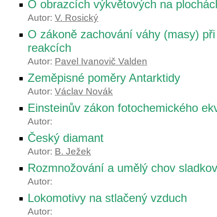
O obrazcích výkvětových na plochác
Autor:
V. Rosický
O zákoně zachování váhy (masy) př
reakcích
Autor:
Pavel Ivanovič Valden
Zeměpisné poměry Antarktidy
Autor:
Václav Novák
Einsteinův zákon fotochemického ekv
Autor:
Český diamant
Autor:
B. Ježek
Rozmnožování a umělý chov sladkov
Autor:
Lokomotivy na stlačený vzduch
Autor: