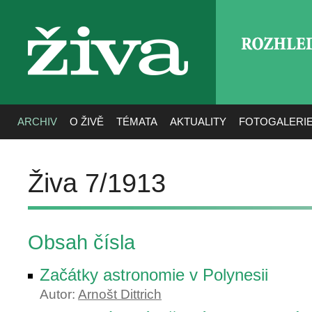
ROZHLE
živa
ARCHIV
O ŽIVĚ
TÉMATA
AKTUALITY
FOTOGALERI
Živa 7/1913
Obsah čísla
Začátky astronomie v Polynesii
Autor:
Arnošt Dittrich