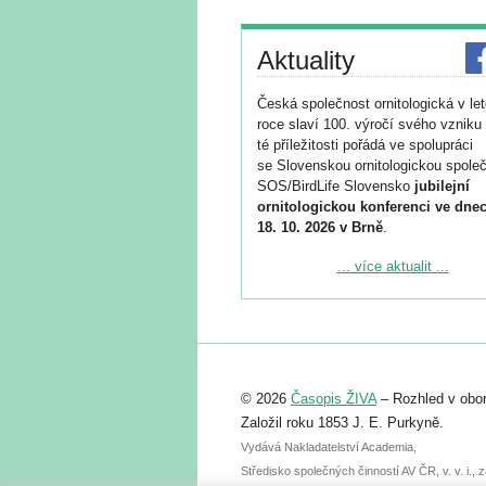
Aktuality
Česká společnost ornitologická v le
roce slaví 100. výročí svého vzniku 
té příležitosti pořádá ve spolupráci
se Slovenskou ornitologickou společ
SOS/BirdLife Slovensko
jubilejní
ornitologickou konferenci ve dnec
18. 10. 2026 v Brně
.
Podrobnější informace ke konferenc
... více aktualit ...
naleznete zde:
https://www.birdlife.cz/konference-2
Registrovat se můžete do 6. září.
Upozorňujeme, že termín pro odeslá
© 2026
Časopis ŽIVA
– Rozhled v obor
abstraktu přihlášené přednášky neb
posteru je už 30. června.
Založil roku 1853 J. E. Purkyně.
Vydává Nakladatelství Academia,
Středisko společných činností AV ČR, v. v. i.