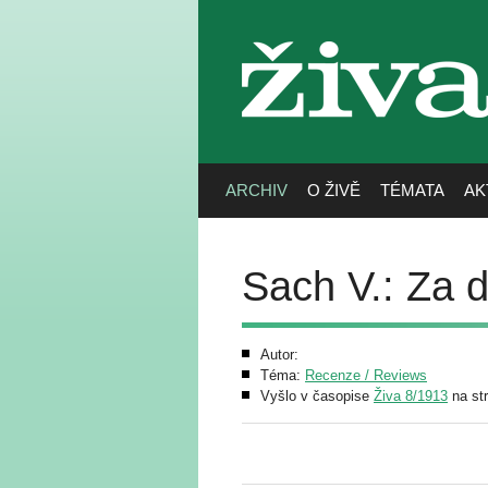
živa
ARCHIV
O ŽIVĚ
TÉMATA
AK
Sach V.: Za 
Autor:
Téma:
Recenze / Reviews
Vyšlo v časopise
Živa 8/1913
na st