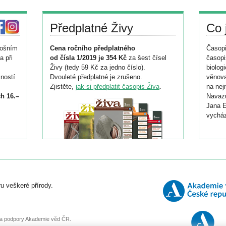
Předplatné Živy
Co 
tošním
Cena ročního předplatného
Časopi
a při
od čísla 1/2019 je 354 Kč
za šest čísel
časopi
Živy (tedy 59 Kč za jedno číslo).
biolog
ností
Dvouleté předplatné je zrušeno.
věnova
Zjistěte,
jak si předplatit časopis Živa
.
na nej
h 16.–
Navazu
Jana E
vycház
i
026/
ní
u veškeré přírody.
o
, za podpory Akademie věd ČR.