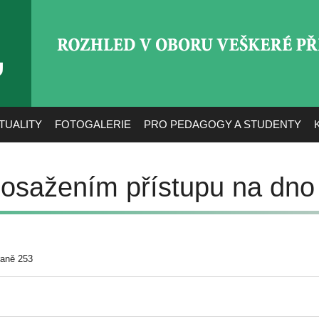
ROZHLED V OBORU VEŠ
TUALITY
FOTOGALERIE
PRO PEDAGOGY A STUDENTY
dosažením přístupu na dn
raně 253