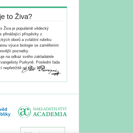
je to Živa?
s Živa je populárně vědecký
s přinášející příspěvky z
ických oborů a zvláštní rubriku
nou výuce biologie se zaměřením
novější poznatky.
je na odkaz svého zakladatele
vangelisty Purkyně. Poslední řada
í nepřetržitě od roku 1953.