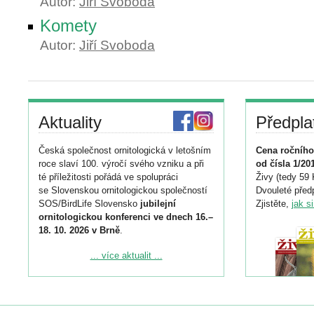
Autor:
Jiří Svoboda
Komety
Autor:
Jiří Svoboda
Aktuality
Předpla
Česká společnost ornitologická v letošním
Cena ročního
roce slaví 100. výročí svého vzniku a při
od čísla 1/20
té příležitosti pořádá ve spolupráci
Živy (tedy 59 
se Slovenskou ornitologickou společností
Dvouleté předp
SOS/BirdLife Slovensko
jubilejní
Zjistěte,
jak s
ornitologickou konferenci ve dnech 16.–
18. 10. 2026 v Brně
.
Podrobnější informace ke konferenci
... více aktualit ...
naleznete zde:
https://www.birdlife.cz/konference-2026/
Registrovat se můžete do 6. září.