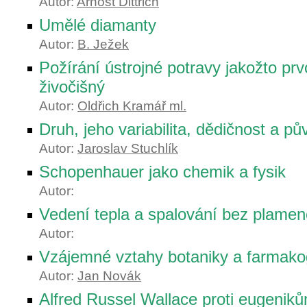
Autor:
Arnošt Dittrich
Umělé diamanty
Autor:
B. Ježek
Požírání ústrojné potravy jakožto prv
živočišný
Autor:
Oldřich Kramář ml.
Druh, jeho variabilita, dědičnost a pů
Autor:
Jaroslav Stuchlík
Schopenhauer jako chemik a fysik
Autor:
Vedení tepla a spalování bez plamen
Autor:
Vzájemné vztahy botaniky a farmako
Autor:
Jan Novák
Alfred Russel Wallace proti eugenik