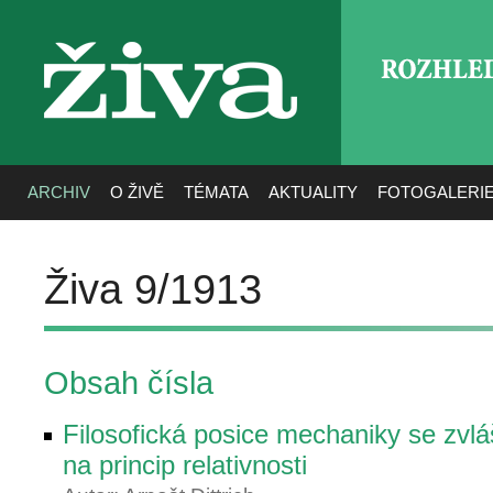
ROZHLE
živa
ARCHIV
O ŽIVĚ
TÉMATA
AKTUALITY
FOTOGALERI
Živa 9/1913
Obsah čísla
Filosofická posice mechaniky se zvl
na princip relativnosti