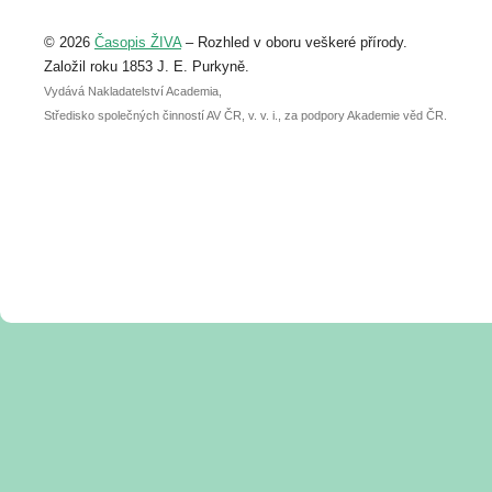
Upozorňujeme, že termín pro odeslání
© 2026
Časopis ŽIVA
– Rozhled v oboru veškeré přírody.
abstraktu přihlášené přednášky nebo
posteru je už 30. června.
Založil roku 1853 J. E. Purkyně.
Vydává Nakladatelství Academia,
Středisko společných činností AV ČR, v. v. i., za podpory Akademie věd ČR.