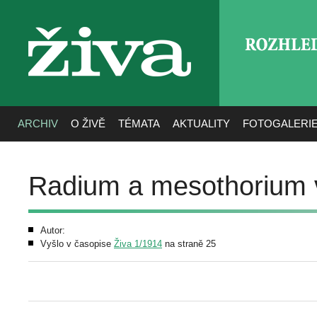
ROZHLE
živa
ARCHIV
O ŽIVĚ
TÉMATA
AKTUALITY
FOTOGALERI
Radium a mesothorium
Autor:
Vyšlo v časopise
Živa 1/1914
na straně 25