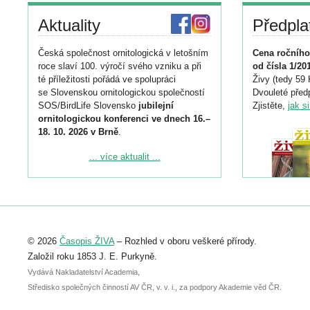
Aktuality
Předpla
Česká společnost ornitologická v letošním
Cena ročního
roce slaví 100. výročí svého vzniku a při
od čísla 1/20
té příležitosti pořádá ve spolupráci
Živy (tedy 59 
se Slovenskou ornitologickou společností
Dvouleté předp
SOS/BirdLife Slovensko
jubilejní
Zjistěte,
jak s
ornitologickou konferenci ve dnech 16.–
18. 10. 2026 v Brně
.
Podrobnější informace ke konferenci
... více aktualit ...
naleznete zde:
https://www.birdlife.cz/konference-2026/
Registrovat se můžete do 6. září.
Upozorňujeme, že termín pro odeslání
© 2026
Časopis ŽIVA
– Rozhled v oboru veškeré přírody.
abstraktu přihlášené přednášky nebo
posteru je už 30. června.
Založil roku 1853 J. E. Purkyně.
Vydává Nakladatelství Academia,
Středisko společných činností AV ČR, v. v. i., za podpory Akademie věd ČR.