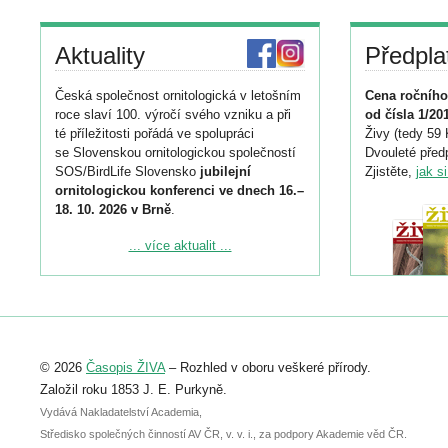
Aktuality
Předpla
Česká společnost ornitologická v letošním
Cena ročního
roce slaví 100. výročí svého vzniku a při
od čísla 1/20
té příležitosti pořádá ve spolupráci
Živy (tedy 59 
se Slovenskou ornitologickou společností
Dvouleté předp
SOS/BirdLife Slovensko
jubilejní
Zjistěte,
jak s
ornitologickou konferenci ve dnech 16.–
18. 10. 2026 v Brně
.
Podrobnější informace ke konferenci
... více aktualit ...
naleznete zde:
https://www.birdlife.cz/konference-2026/
Registrovat se můžete do 6. září.
Upozorňujeme, že termín pro odeslání
© 2026
Časopis ŽIVA
– Rozhled v oboru veškeré přírody.
abstraktu přihlášené přednášky nebo
posteru je už 30. června.
Založil roku 1853 J. E. Purkyně.
Vydává Nakladatelství Academia,
Středisko společných činností AV ČR, v. v. i., za podpory Akademie věd ČR.