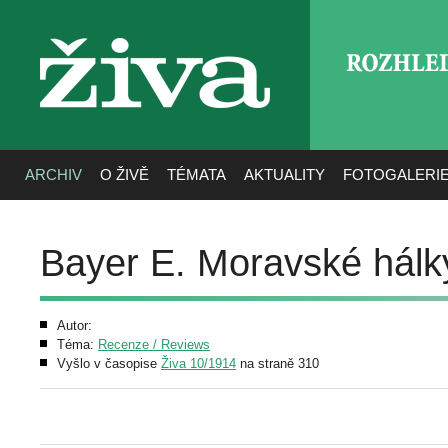
ROZHLE
živa
ARCHIV
O ŽIVĚ
TÉMATA
AKTUALITY
FOTOGALERI
Bayer E. Moravské hálk
Autor:
Téma:
Recenze / Reviews
Vyšlo v časopise
Živa 10/1914
na straně 310