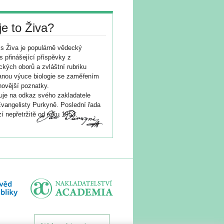
je to Živa?
s Živa je populárně vědecký
s přinášející příspěvky z
ických oborů a zvláštní rubriku
nou výuce biologie se zaměřením
novější poznatky.
je na odkaz svého zakladatele
vangelisty Purkyně. Poslední řada
í nepřetržitě od roku 1953.