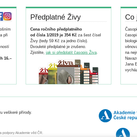
Předplatné Živy
Co 
tošním
Cena ročního předplatného
Časopi
a při
od čísla 1/2019 je 354 Kč
za šest čísel
časopi
Živy (tedy 59 Kč za jedno číslo).
biolog
ností
Dvouleté předplatné je zrušeno.
věnova
Zjistěte,
jak si předplatit časopis Živa
.
na nej
h 16.–
Navazu
Jana E
vycház
i
026/
ní
u veškeré přírody.
o
, za podpory Akademie věd ČR.