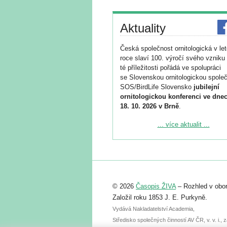
Aktuality
Česká společnost ornitologická v le
roce slaví 100. výročí svého vzniku 
té příležitosti pořádá ve spolupráci
se Slovenskou ornitologickou společ
SOS/BirdLife Slovensko
jubilejní
ornitologickou konferenci ve dnec
18. 10. 2026 v Brně
.
Podrobnější informace ke konferenc
... více aktualit ...
naleznete zde:
https://www.birdlife.cz/konference-2
Registrovat se můžete do 6. září.
Upozorňujeme, že termín pro odeslá
© 2026
Časopis ŽIVA
– Rozhled v obor
abstraktu přihlášené přednášky neb
posteru je už 30. června.
Založil roku 1853 J. E. Purkyně.
Vydává Nakladatelství Academia,
Středisko společných činností AV ČR, v. v. i.