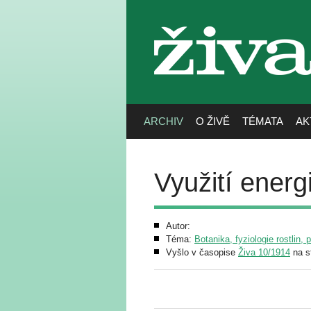
živa
ARCHIV
O ŽIVĚ
TÉMATA
AK
Využití energi
Autor:
Téma:
Botanika, fyziologie rostlin, 
Vyšlo v časopise
Živa 10/1914
na s