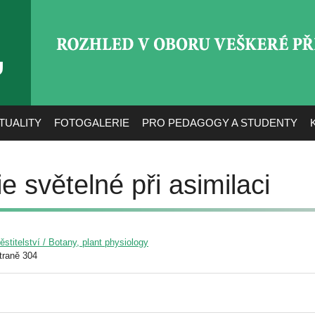
ROZHLED V OBORU VEŠ
TUALITY
FOTOGALERIE
PRO PEDAGOGY A STUDENTY
e světelné při asimilaci
pěstitelství / Botany, plant physiology
traně 304