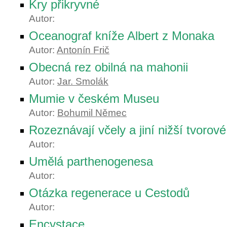
Kry přikryvné
Autor:
Oceanograf kníže Albert z Monaka
Autor:
Antonín Frič
Obecná rez obilná na mahonii
Autor:
Jar. Smolák
Mumie v českém Museu
Autor:
Bohumil Němec
Rozeznávají včely a jiní nižší tvorov
Autor:
Umělá parthenogenesa
Autor:
Otázka regenerace u Cestodů
Autor:
Encystace