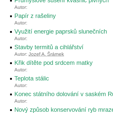
Průmyslové sušení kvasnic pivných
Autor:
Papír z rašeliny
Autor:
Využití energie paprsků slunečních
Autor:
Stavby termitů a cihlářství
Autor:
Jozef A. Šrámek
Křik dítěte pod srdcem matky
Autor:
Teplota stálic
Autor:
Konec státního dolování v saském R
Autor:
Nový způsob konservování ryb mra