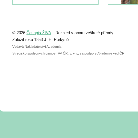
naleznete zde:
https://www.birdlife.cz/konference-2026/
Registrovat se můžete do 6. září.
Upozorňujeme, že termín pro odeslání
© 2026
Časopis ŽIVA
– Rozhled v oboru veškeré přírody.
abstraktu přihlášené přednášky nebo
posteru je už 30. června.
Založil roku 1853 J. E. Purkyně.
Vydává Nakladatelství Academia,
Středisko společných činností AV ČR, v. v. i., za podpory Akademie věd ČR.