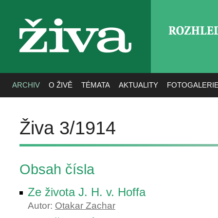
ROZHLE
živa
ARCHIV
O ŽIVĚ
TÉMATA
AKTUALITY
FOTOGALERI
Živa 3/1914
Obsah čísla
Ze života J. H. v. Hoffa
Autor:
Otakar Zachar