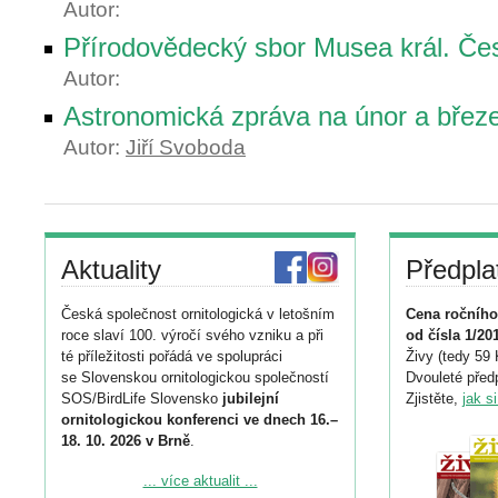
Autor:
Přírodovědecký sbor Musea král. Če
Autor:
Astronomická zpráva na únor a břez
Autor:
Jiří Svoboda
Aktuality
Předpla
Česká společnost ornitologická v letošním
Cena ročního
roce slaví 100. výročí svého vzniku a při
od čísla 1/20
té příležitosti pořádá ve spolupráci
Živy (tedy 59 
se Slovenskou ornitologickou společností
Dvouleté předp
SOS/BirdLife Slovensko
jubilejní
Zjistěte,
jak s
ornitologickou konferenci ve dnech 16.–
18. 10. 2026 v Brně
.
Podrobnější informace ke konferenci
... více aktualit ...