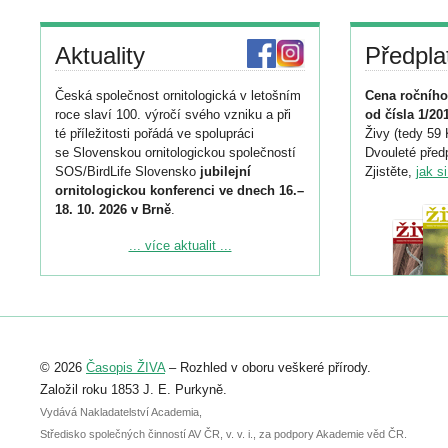
Aktuality
Předpla
Česká společnost ornitologická v letošním
Cena ročního
roce slaví 100. výročí svého vzniku a při
od čísla 1/20
té příležitosti pořádá ve spolupráci
Živy (tedy 59 
se Slovenskou ornitologickou společností
Dvouleté předp
SOS/BirdLife Slovensko
jubilejní
Zjistěte,
jak s
ornitologickou konferenci ve dnech 16.–
18. 10. 2026 v Brně
.
Podrobnější informace ke konferenci
... více aktualit ...
naleznete zde:
https://www.birdlife.cz/konference-2026/
Registrovat se můžete do 6. září.
Upozorňujeme, že termín pro odeslání
© 2026
Časopis ŽIVA
– Rozhled v oboru veškeré přírody.
abstraktu přihlášené přednášky nebo
posteru je už 30. června.
Založil roku 1853 J. E. Purkyně.
Vydává Nakladatelství Academia,
Středisko společných činností AV ČR, v. v. i., za podpory Akademie věd ČR.