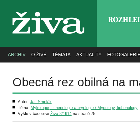
ROZHLE
živa
ARCHIV
O ŽIVĚ
TÉMATA
AKTUALITY
FOTOGALERI
Obecná rez obilná na m
Autor:
Jar. Smolák
Téma:
Mykologie, lichenologie a bryologie / Mycology, lichenology
Vyšlo v časopise
Živa 3/1914
na straně 75