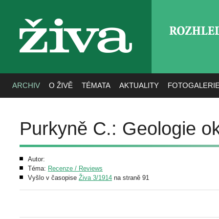
ROZHLE
živa
ARCHIV
O ŽIVĚ
TÉMATA
AKTUALITY
FOTOGALERI
Purkyně C.: Geologie o
Autor:
Téma:
Recenze / Reviews
Vyšlo v časopise
Živa 3/1914
na straně 91