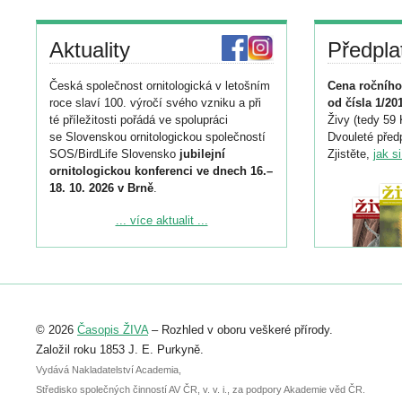
Aktuality
Předpla
Česká společnost ornitologická v letošním
Cena ročního
roce slaví 100. výročí svého vzniku a při
od čísla 1/20
té příležitosti pořádá ve spolupráci
Živy (tedy 59 
se Slovenskou ornitologickou společností
Dvouleté předp
SOS/BirdLife Slovensko
jubilejní
Zjistěte,
jak s
ornitologickou konferenci ve dnech 16.–
18. 10. 2026 v Brně
.
Podrobnější informace ke konferenci
... více aktualit ...
naleznete zde:
https://www.birdlife.cz/konference-2026/
Registrovat se můžete do 6. září.
Upozorňujeme, že termín pro odeslání
© 2026
Časopis ŽIVA
– Rozhled v oboru veškeré přírody.
abstraktu přihlášené přednášky nebo
posteru je už 30. června.
Založil roku 1853 J. E. Purkyně.
Vydává Nakladatelství Academia,
Středisko společných činností AV ČR, v. v. i., za podpory Akademie věd ČR.