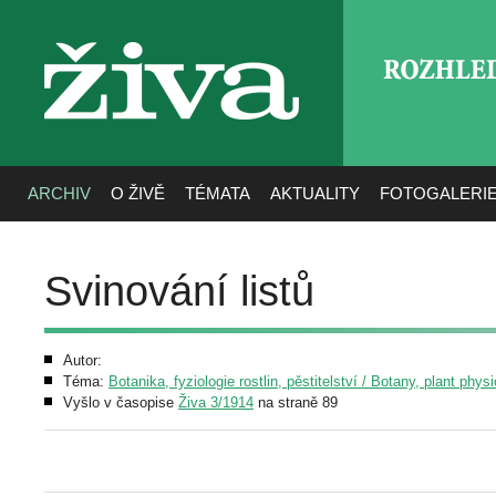
ROZHLE
živa
ARCHIV
O ŽIVĚ
TÉMATA
AKTUALITY
FOTOGALERI
Svinování listů
Autor:
Téma:
Botanika, fyziologie rostlin, pěstitelství / Botany, plant phys
Vyšlo v časopise
Živa 3/1914
na straně 89