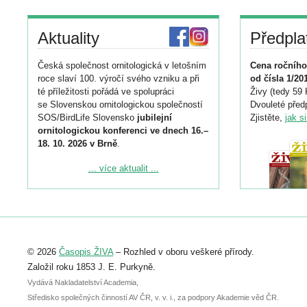
Aktuality
Předpla
Česká společnost ornitologická v letošním
Cena ročního
roce slaví 100. výročí svého vzniku a při
od čísla 1/20
té příležitosti pořádá ve spolupráci
Živy (tedy 59 
se Slovenskou ornitologickou společností
Dvouleté předp
SOS/BirdLife Slovensko
jubilejní
Zjistěte,
jak s
ornitologickou konferenci ve dnech 16.–
18. 10. 2026 v Brně
.
Podrobnější informace ke konferenci
... více aktualit ...
naleznete zde:
https://www.birdlife.cz/konference-2026/
Registrovat se můžete do 6. září.
Upozorňujeme, že termín pro odeslání
© 2026
Časopis ŽIVA
– Rozhled v oboru veškeré přírody.
abstraktu přihlášené přednášky nebo
posteru je už 30. června.
Založil roku 1853 J. E. Purkyně.
Vydává Nakladatelství Academia,
Středisko společných činností AV ČR, v. v. i., za podpory Akademie věd ČR.