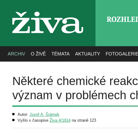
ROZHLE
živa
ARCHIV
O ŽIVĚ
TÉMATA
AKTUALITY
FOTOGALERI
Některé chemické reakc
význam v problémech ch
Autor:
Jozef A. Šrámek
Vyšlo v časopise
Živa 4/1914
na straně 123