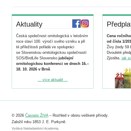
Aktuality
Předpla
Česká společnost ornitologická v letošním
Cena ročního
roce slaví 100. výročí svého vzniku a při
od čísla 1/20
té příležitosti pořádá ve spolupráci
Živy (tedy 59 
se Slovenskou ornitologickou společností
Dvouleté předp
SOS/BirdLife Slovensko
jubilejní
Zjistěte,
jak s
ornitologickou konferenci ve dnech 16.–
18. 10. 2026 v Brně
.
Podrobnější informace ke konferenci
... více aktualit ...
naleznete zde:
https://www.birdlife.cz/konference-2026/
Registrovat se můžete do 6. září.
Upozorňujeme, že termín pro odeslání
© 2026
Časopis ŽIVA
– Rozhled v oboru veškeré přírody.
abstraktu přihlášené přednášky nebo
posteru je už 30. června.
Založil roku 1853 J. E. Purkyně.
Vydává Nakladatelství Academia,