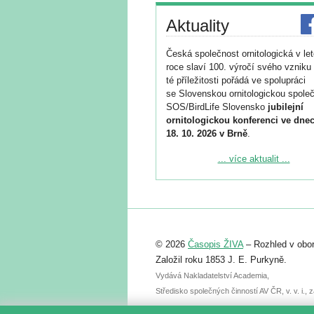
Aktuality
Česká společnost ornitologická v le
roce slaví 100. výročí svého vzniku 
té příležitosti pořádá ve spolupráci
se Slovenskou ornitologickou společ
SOS/BirdLife Slovensko
jubilejní
ornitologickou konferenci ve dnec
18. 10. 2026 v Brně
.
Podrobnější informace ke konferenc
... více aktualit ...
naleznete zde:
https://www.birdlife.cz/konference-2
Registrovat se můžete do 6. září.
Upozorňujeme, že termín pro odeslá
© 2026
Časopis ŽIVA
– Rozhled v obor
abstraktu přihlášené přednášky neb
posteru je už 30. června.
Založil roku 1853 J. E. Purkyně.
Vydává Nakladatelství Academia,
Středisko společných činností AV ČR, v. v. i.