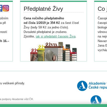
Předplatné Živy
Co 
tošním
Cena ročního předplatného
Časopi
a při
od čísla 1/2019 je 354 Kč
za šest čísel
časopi
Živy (tedy 59 Kč za jedno číslo).
biolog
ností
Dvouleté předplatné je zrušeno.
věnova
Zjistěte,
jak si předplatit časopis Živa
.
na nej
h 16.–
Navazu
Jana E
vycház
i
026/
ní
u veškeré přírody.
o
, za podpory Akademie věd ČR.