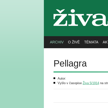
živa
ARCHIV
O ŽIVĚ
TÉMATA
AK
Pellagra
Autor:
Vyšlo v časopise
Živa 5/1914
na st