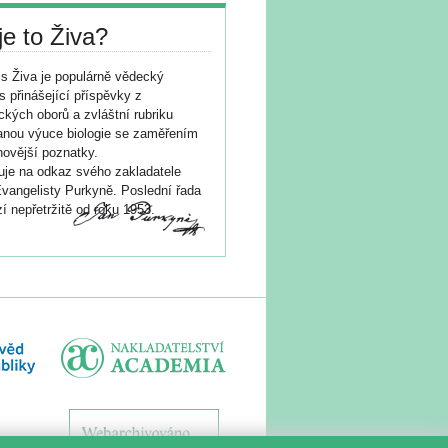
je to Živa?
s Živa je populárně vědecký
s přinášející příspěvky z
ických oborů a zvláštní rubriku
nou výuce biologie se zaměřením
novější poznatky.
je na odkaz svého zakladatele
vangelisty Purkyně. Poslední řada
í nepřetržitě od roku 1953.