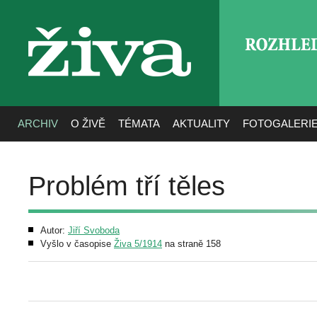
ROZHLE
živa
ARCHIV
O ŽIVĚ
TÉMATA
AKTUALITY
FOTOGALERI
Problém tří těles
Autor:
Jiří Svoboda
Vyšlo v časopise
Živa 5/1914
na straně 158