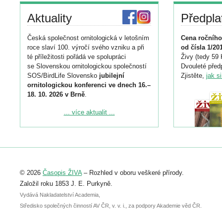
Aktuality
Předpla
Česká společnost ornitologická v letošním
Cena ročního
roce slaví 100. výročí svého vzniku a při
od čísla 1/20
té příležitosti pořádá ve spolupráci
Živy (tedy 59 
se Slovenskou ornitologickou společností
Dvouleté předp
SOS/BirdLife Slovensko
jubilejní
Zjistěte,
jak s
ornitologickou konferenci ve dnech 16.–
18. 10. 2026 v Brně
.
Podrobnější informace ke konferenci
... více aktualit ...
naleznete zde:
https://www.birdlife.cz/konference-2026/
Registrovat se můžete do 6. září.
Upozorňujeme, že termín pro odeslání
© 2026
Časopis ŽIVA
– Rozhled v oboru veškeré přírody.
abstraktu přihlášené přednášky nebo
posteru je už 30. června.
Založil roku 1853 J. E. Purkyně.
Vydává Nakladatelství Academia,
Středisko společných činností AV ČR, v. v. i., za podpory Akademie věd ČR.