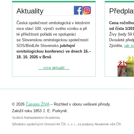
Aktuality
Předpla
Česká společnost ornitologická v letošním
Cena ročního
roce slaví 100. výročí svého vzniku a při
od čísla 1/20
té příležitosti pořádá ve spolupráci
Živy (tedy 59 
se Slovenskou ornitologickou společností
Dvouleté předp
SOS/BirdLife Slovensko
jubilejní
Zjistěte,
jak s
ornitologickou konferenci ve dnech 16.–
18. 10. 2026 v Brně
.
Podrobnější informace ke konferenci
... více aktualit ...
naleznete zde:
https://www.birdlife.cz/konference-2026/
Registrovat se můžete do 6. září.
Upozorňujeme, že termín pro odeslání
© 2026
Časopis ŽIVA
– Rozhled v oboru veškeré přírody.
abstraktu přihlášené přednášky nebo
posteru je už 30. června.
Založil roku 1853 J. E. Purkyně.
Vydává Nakladatelství Academia,
Středisko společných činností AV ČR, v. v. i., za podpory Akademie věd ČR.