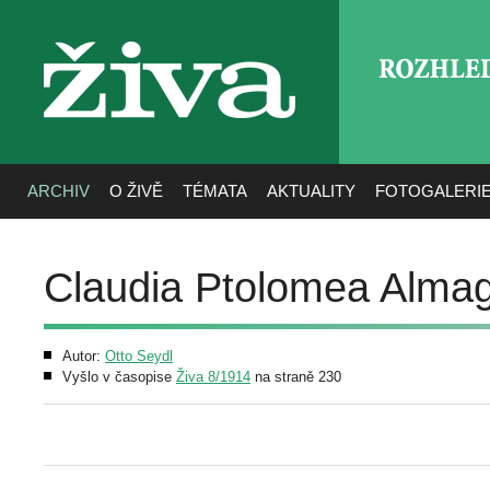
ROZHLE
živa
ARCHIV
O ŽIVĚ
TÉMATA
AKTUALITY
FOTOGALERI
Claudia Ptolomea Alma
Autor:
Otto Seydl
Vyšlo v časopise
Živa 8/1914
na straně 230