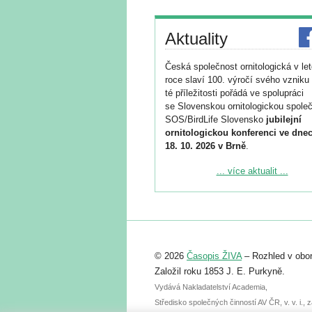
Aktuality
Česká společnost ornitologická v le
roce slaví 100. výročí svého vzniku 
té příležitosti pořádá ve spolupráci
se Slovenskou ornitologickou společ
SOS/BirdLife Slovensko
jubilejní
ornitologickou konferenci ve dnec
18. 10. 2026 v Brně
.
Podrobnější informace ke konferenc
... více aktualit ...
naleznete zde:
https://www.birdlife.cz/konference-2
Registrovat se můžete do 6. září.
Upozorňujeme, že termín pro odeslá
© 2026
Časopis ŽIVA
– Rozhled v obor
abstraktu přihlášené přednášky neb
posteru je už 30. června.
Založil roku 1853 J. E. Purkyně.
Vydává Nakladatelství Academia,
Středisko společných činností AV ČR, v. v. i.