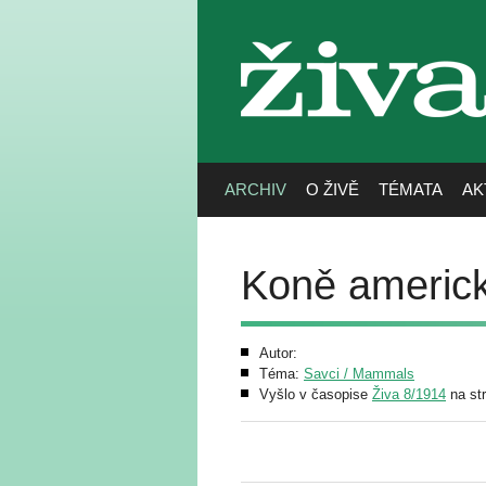
živa
ARCHIV
O ŽIVĚ
TÉMATA
AK
Koně americ
Autor:
Téma:
Savci / Mammals
Vyšlo v časopise
Živa 8/1914
na st