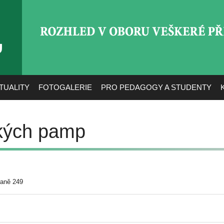
ROZHLED V OBORU VEŠ
TUALITY
FOTOGALERIE
PRO PEDAGOGY A STUDENTY
kých pamp
raně 249