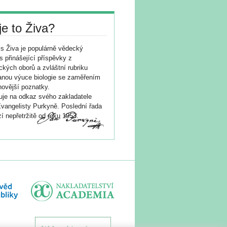
je to Živa?
s Živa je populárně vědecký
s přinášející příspěvky z
ických oborů a zvláštní rubriku
nou výuce biologie se zaměřením
novější poznatky.
je na odkaz svého zakladatele
vangelisty Purkyně. Poslední řada
í nepřetržitě od roku 1953.