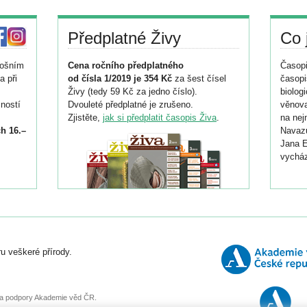
Předplatné Živy
Co 
tošním
Cena ročního předplatného
Časopi
a při
od čísla 1/2019 je 354 Kč
za šest čísel
časopi
Živy (tedy 59 Kč za jedno číslo).
biolog
ností
Dvouleté předplatné je zrušeno.
věnova
Zjistěte,
jak si předplatit časopis Živa
.
na nej
h 16.–
Navazu
Jana E
vycház
i
026/
ní
u veškeré přírody.
o
, za podpory Akademie věd ČR.