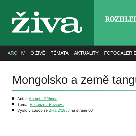
ROZHLE
živa
ARCHIV
O ŽIVĚ
TÉMATA
AKTUALITY
FOTOGALERI
Mongolsko a země tang
Autor:
Antonín Příhoda
Téma:
Recenze / Reviews
Vyšlo v časopise
Živa 2/1953
na straně 80