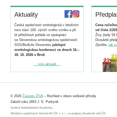
Aktuality
Předpla
Česká společnost ornitologická v letošním
Cena ročního
roce slaví 100. výročí svého vzniku a při
od čísla 1/20
té příležitosti pořádá ve spolupráci
Živy (tedy 59 
se Slovenskou ornitologickou společností
Dvouleté předp
SOS/BirdLife Slovensko
jubilejní
Zjistěte,
jak s
ornitologickou konferenci ve dnech 16.–
18. 10. 2026 v Brně
.
Podrobnější informace ke konferenci
... více aktualit ...
naleznete zde:
https://www.birdlife.cz/konference-2026/
Registrovat se můžete do 6. září.
Upozorňujeme, že termín pro odeslání
© 2026
Časopis ŽIVA
– Rozhled v oboru veškeré přírody.
abstraktu přihlášené přednášky nebo
posteru je už 30. června.
Založil roku 1853 J. E. Purkyně.
Vydává Nakladatelství Academia,
Středisko společných činností AV ČR, v. v. i., za podpory Akademie věd ČR.