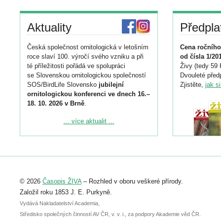
Aktuality
Předpla
Česká společnost ornitologická v letošním
Cena ročního
roce slaví 100. výročí svého vzniku a při
od čísla 1/20
té příležitosti pořádá ve spolupráci
Živy (tedy 59 
se Slovenskou ornitologickou společností
Dvouleté předp
SOS/BirdLife Slovensko
jubilejní
Zjistěte,
jak s
ornitologickou konferenci ve dnech 16.–
18. 10. 2026 v Brně
.
Podrobnější informace ke konferenci
... více aktualit ...
naleznete zde:
https://www.birdlife.cz/konference-2026/
Registrovat se můžete do 6. září.
Upozorňujeme, že termín pro odeslání
© 2026
Časopis ŽIVA
– Rozhled v oboru veškeré přírody.
abstraktu přihlášené přednášky nebo
posteru je už 30. června.
Založil roku 1853 J. E. Purkyně.
Vydává Nakladatelství Academia,
Středisko společných činností AV ČR, v. v. i., za podpory Akademie věd ČR.