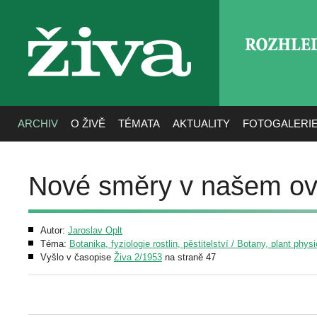
ROZHLE
živa
ARCHIV
O ŽIVĚ
TÉMATA
AKTUALITY
FOTOGALERI
Nové směry v našem ov
Autor:
Jaroslav Oplt
Téma:
Botanika, fyziologie rostlin, pěstitelství / Botany, plant phys
Vyšlo v časopise
Živa 2/1953
na straně 47