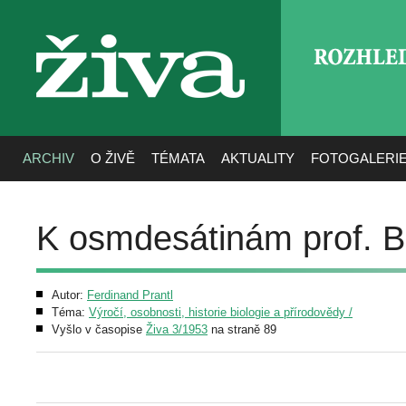
ROZHLE
živa
ARCHIV
O ŽIVĚ
TÉMATA
AKTUALITY
FOTOGALERI
K osmdesátinám prof. 
Autor:
Ferdinand Prantl
Téma:
Výročí, osobnosti, historie biologie a přírodovědy /
Vyšlo v časopise
Živa 3/1953
na straně 89