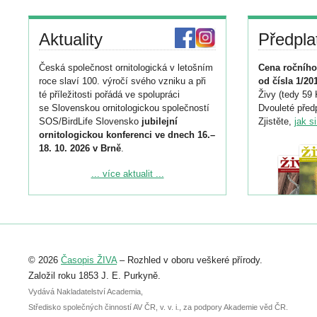
Aktuality
Předpla
Česká společnost ornitologická v letošním
Cena ročního
roce slaví 100. výročí svého vzniku a při
od čísla 1/20
té příležitosti pořádá ve spolupráci
Živy (tedy 59 
se Slovenskou ornitologickou společností
Dvouleté předp
SOS/BirdLife Slovensko
jubilejní
Zjistěte,
jak s
ornitologickou konferenci ve dnech 16.–
18. 10. 2026 v Brně
.
Podrobnější informace ke konferenci
... více aktualit ...
naleznete zde:
https://www.birdlife.cz/konference-2026/
Registrovat se můžete do 6. září.
Upozorňujeme, že termín pro odeslání
© 2026
Časopis ŽIVA
– Rozhled v oboru veškeré přírody.
abstraktu přihlášené přednášky nebo
posteru je už 30. června.
Založil roku 1853 J. E. Purkyně.
Vydává Nakladatelství Academia,
Středisko společných činností AV ČR, v. v. i., za podpory Akademie věd ČR.