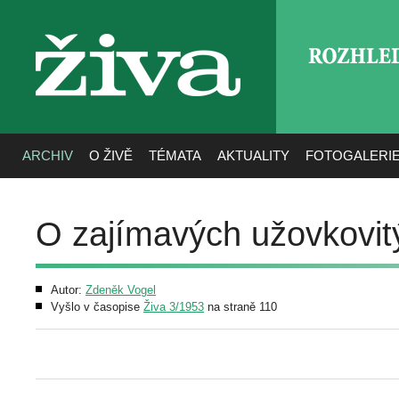
ROZHLE
živa
ARCHIV
O ŽIVĚ
TÉMATA
AKTUALITY
FOTOGALERI
O zajímavých užovkovi
Autor:
Zdeněk Vogel
Vyšlo v časopise
Živa 3/1953
na straně 110