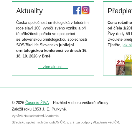
Aktuality
Předpla
Česká společnost ornitologická v letošním
Cena ročního
roce slaví 100. výročí svého vzniku a při
od čísla 1/20
té příležitosti pořádá ve spolupráci
Živy (tedy 59 
se Slovenskou ornitologickou společností
Dvouleté předp
SOS/BirdLife Slovensko
jubilejní
Zjistěte,
jak s
ornitologickou konferenci ve dnech 16.–
18. 10. 2026 v Brně
.
Podrobnější informace ke konferenci
... více aktualit ...
naleznete zde:
https://www.birdlife.cz/konference-2026/
Registrovat se můžete do 6. září.
Upozorňujeme, že termín pro odeslání
© 2026
Časopis ŽIVA
– Rozhled v oboru veškeré přírody.
abstraktu přihlášené přednášky nebo
posteru je už 30. června.
Založil roku 1853 J. E. Purkyně.
Vydává Nakladatelství Academia,
Středisko společných činností AV ČR, v. v. i., za podpory Akademie věd ČR.