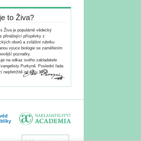
je to Živa?
s Živa je populárně vědecký
s přinášející příspěvky z
ických oborů a zvláštní rubriku
nou výuce biologie se zaměřením
novější poznatky.
je na odkaz svého zakladatele
vangelisty Purkyně. Poslední řada
í nepřetržitě od roku 1953.