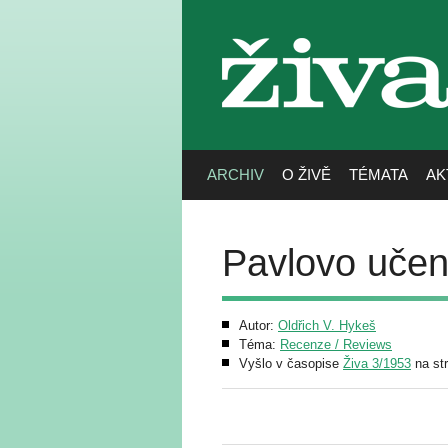
živa
ARCHIV
O ŽIVĚ
TÉMATA
AK
Pavlovo učení
Autor:
Oldřich V. Hykeš
Téma:
Recenze / Reviews
Vyšlo v časopise
Živa 3/1953
na st