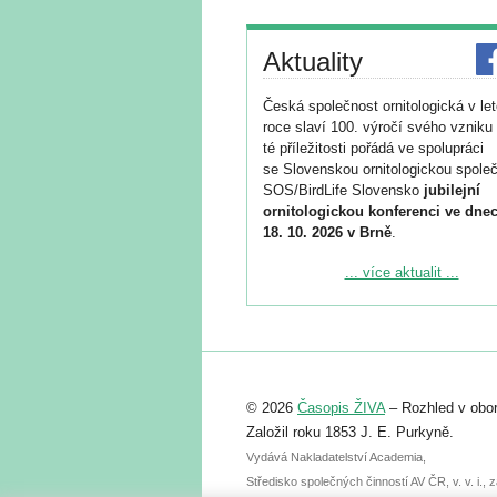
Aktuality
Česká společnost ornitologická v le
roce slaví 100. výročí svého vzniku 
té příležitosti pořádá ve spolupráci
se Slovenskou ornitologickou společ
SOS/BirdLife Slovensko
jubilejní
ornitologickou konferenci ve dnec
18. 10. 2026 v Brně
.
Podrobnější informace ke konferenc
... více aktualit ...
naleznete zde:
https://www.birdlife.cz/konference-2
Registrovat se můžete do 6. září.
Upozorňujeme, že termín pro odeslá
© 2026
Časopis ŽIVA
– Rozhled v obor
abstraktu přihlášené přednášky neb
posteru je už 30. června.
Založil roku 1853 J. E. Purkyně.
Vydává Nakladatelství Academia,
Středisko společných činností AV ČR, v. v. i.