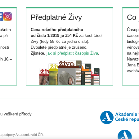
Předplatné Živy
Co 
tošním
Cena ročního předplatného
Časopi
a při
od čísla 1/2019 je 354 Kč
za šest čísel
časopi
Živy (tedy 59 Kč za jedno číslo).
biolog
ností
Dvouleté předplatné je zrušeno.
věnova
Zjistěte,
jak si předplatit časopis Živa
.
na nej
h 16.–
Navazu
Jana E
vycház
i
026/
ní
u veškeré přírody.
o
, za podpory Akademie věd ČR.