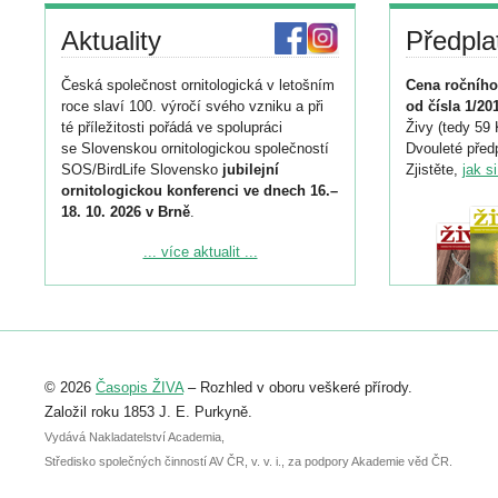
Aktuality
Předpla
Česká společnost ornitologická v letošním
Cena ročního
roce slaví 100. výročí svého vzniku a při
od čísla 1/20
té příležitosti pořádá ve spolupráci
Živy (tedy 59 
se Slovenskou ornitologickou společností
Dvouleté předp
SOS/BirdLife Slovensko
jubilejní
Zjistěte,
jak s
ornitologickou konferenci ve dnech 16.–
18. 10. 2026 v Brně
.
Podrobnější informace ke konferenci
... více aktualit ...
naleznete zde:
https://www.birdlife.cz/konference-2026/
Registrovat se můžete do 6. září.
Upozorňujeme, že termín pro odeslání
© 2026
Časopis ŽIVA
– Rozhled v oboru veškeré přírody.
abstraktu přihlášené přednášky nebo
posteru je už 30. června.
Založil roku 1853 J. E. Purkyně.
Vydává Nakladatelství Academia,
Středisko společných činností AV ČR, v. v. i., za podpory Akademie věd ČR.