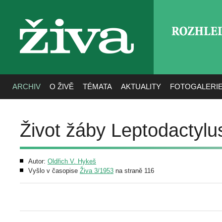
ROZHLE
živa
ARCHIV
O ŽIVĚ
TÉMATA
AKTUALITY
FOTOGALERI
Život žáby Leptodactylu
Autor:
Oldřich V. Hykeš
Vyšlo v časopise
Živa 3/1953
na straně 116